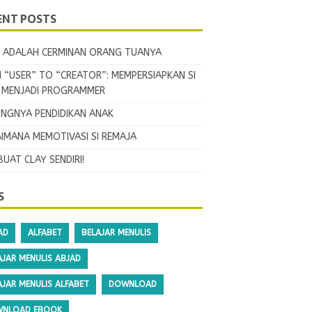
ENT POSTS
 ADALAH CERMINAN ORANG TUANYA
 “USER” TO “CREATOR”: MEMPERSIAPKAN SI
L MENJADI PROGRAMMER
INGNYA PENDIDIKAN ANAK
IMANA MEMOTIVASI SI REMAJA
BUAT CLAY SENDIRI!
S
AD
ALFABET
BELAJAR MENULIS
AJAR MENULIS ABJAD
AJAR MENULIS ALFABET
DOWNLOAD
NLOAD EBOOK