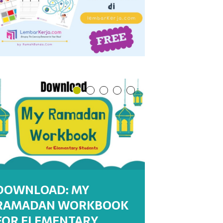
DOWNLOAD: MY
RAMADAN WORKBOOK
DOWNLOAD : MY
DOWNLOAD : MY
WORKSHEETS:
WORKSHEET : MENULIS
FOR ELEMENTARY