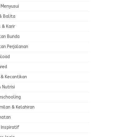
 Menyusui
& Balita
s & Karir
tan Bunda
tan Perjalanan
load
ured
 & Kecantikan
& Nutrisi
schooling
milan & Kelahiran
hatan
 Inspiratif