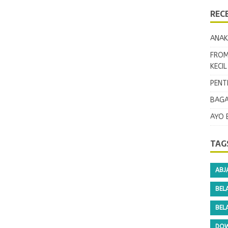
REC
ANAK
FROM
KECI
PENT
BAGA
AYO 
TAG
ABJ
BEL
BEL
DOW