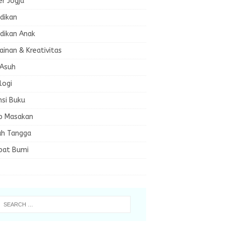
er Jogja
dikan
dikan Anak
inan & Kreativitas
 Asuh
logi
nsi Buku
p Masakan
h Tangga
bat Bumi