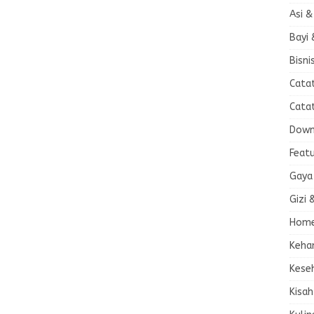
Asi &
Bayi 
Bisni
Cata
Cata
Down
Feat
Gaya
Gizi 
Home
Keha
Kese
Kisah