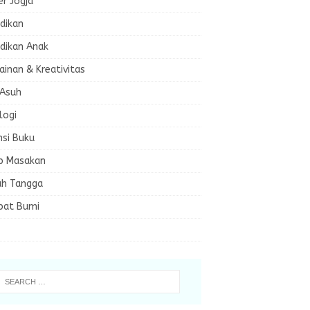
er Jogja
dikan
dikan Anak
inan & Kreativitas
 Asuh
logi
nsi Buku
p Masakan
h Tangga
bat Bumi