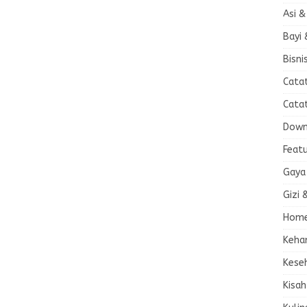
Asi &
Bayi 
Bisni
Cata
Cata
Down
Feat
Gaya
Gizi 
Home
Keha
Kese
Kisah