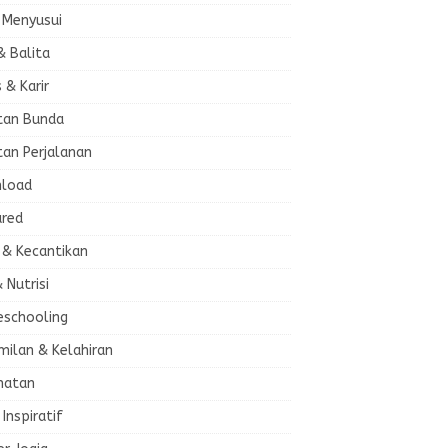
 Menyusui
& Balita
s & Karir
tan Bunda
tan Perjalanan
load
ured
 & Kecantikan
& Nutrisi
schooling
milan & Kelahiran
hatan
 Inspiratif