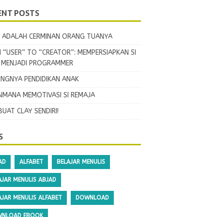
ENT POSTS
 ADALAH CERMINAN ORANG TUANYA
 “USER” TO “CREATOR”: MEMPERSIAPKAN SI
L MENJADI PROGRAMMER
INGNYA PENDIDIKAN ANAK
IMANA MEMOTIVASI SI REMAJA
BUAT CLAY SENDIRI!
S
AD
ALFABET
BELAJAR MENULIS
AJAR MENULIS ABJAD
AJAR MENULIS ALFABET
DOWNLOAD
NLOAD EBOOK