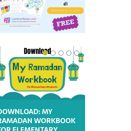
DOWNLOAD: MY
RAMADAN WORKBOOK
DOWNLOAD : MY
DOWNLOAD : MY
WORKSHEETS:
WORKSHEET : MENULIS
FOR ELEMENTARY