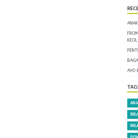
REC
ANAK
FROM
KECI
PENT
BAGA
AYO 
TAG
ABJ
BEL
BEL
DOW