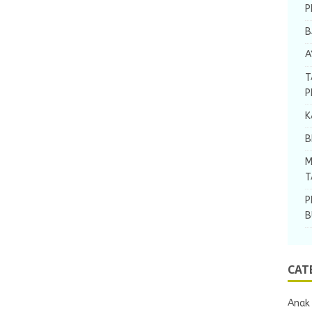
P
B
A
T
P
K
B
M
T
P
B
CAT
Anak