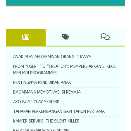
yang bermanfaat dalam mengisi
Ayah dan
menghubungkan gambar. Worksheet menebalkan
yaitu huruf N. Worksheet menulis
[…]
[…]
[…]
garis ini diperuntukkan bagi
[…]
ANAK ADALAH CERMINAN ORANG TUANYA
FROM “USER” TO “CREATOR”: MEMPERSIAPKAN SI KECIL
MENJADI PROGRAMMER
PENTINGNYA PENDIDIKAN ANAK
BAGAIMANA MEMOTIVASI SI REMAJA
AYO BUAT CLAY SENDIRI!
TAHAPAN PERKEMBANGAN BAYI TAHUN PERTAMA
KANKER SERVIKS: THE SILENT KILLER
BELAJAR MEMBACA SEJAK DINI