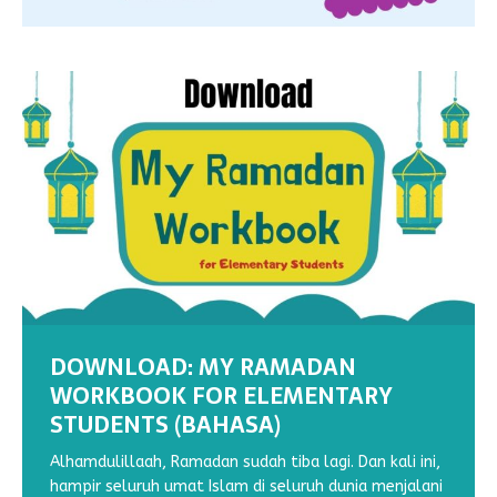
DOWNLOAD: MY RAMADAN
WORKBOOK FOR ELEMENTARY
STUDENTS (BAHASA)
DOWNLOAD : MY RAMADHAN
DOWNLOAD : MY RAMADHAN
WORKSHEETS: MENEBALKAN GARIS
WORKSHEET : MENULIS HURUF
WORKBOOK VOL 2
WORKBOOK VOL 1
(1)
TEGAK BERSAMBUNG N
Alhamdulillaah, Ramadan sudah tiba lagi. Dan kali ini,
hampir seluruh umat Islam di seluruh dunia menjalani