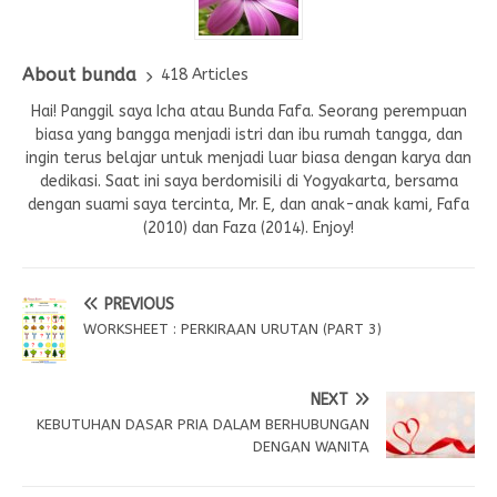
About bunda
418 Articles
Hai! Panggil saya Icha atau Bunda Fafa. Seorang perempuan
biasa yang bangga menjadi istri dan ibu rumah tangga, dan
ingin terus belajar untuk menjadi luar biasa dengan karya dan
dedikasi. Saat ini saya berdomisili di Yogyakarta, bersama
dengan suami saya tercinta, Mr. E, dan anak-anak kami, Fafa
(2010) dan Faza (2014). Enjoy!
PREVIOUS
WORKSHEET : PERKIRAAN URUTAN (PART 3)
NEXT
KEBUTUHAN DASAR PRIA DALAM BERHUBUNGAN
DENGAN WANITA