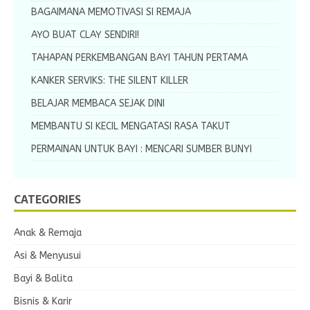
BAGAIMANA MEMOTIVASI SI REMAJA
AYO BUAT CLAY SENDIRI!
TAHAPAN PERKEMBANGAN BAYI TAHUN PERTAMA
KANKER SERVIKS: THE SILENT KILLER
BELAJAR MEMBACA SEJAK DINI
MEMBANTU SI KECIL MENGATASI RASA TAKUT
PERMAINAN UNTUK BAYI : MENCARI SUMBER BUNYI
CATEGORIES
Anak & Remaja
Asi & Menyusui
Bayi & Balita
Bisnis & Karir