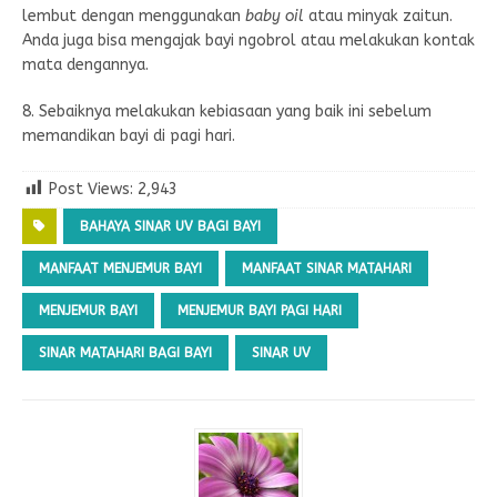
lembut dengan menggunakan
baby oil
atau minyak zaitun.
Anda juga bisa mengajak bayi ngobrol atau melakukan kontak
mata dengannya.
8. Sebaiknya melakukan kebiasaan yang baik ini sebelum
memandikan bayi di pagi hari.
Post Views:
2,943
BAHAYA SINAR UV BAGI BAYI
MANFAAT MENJEMUR BAYI
MANFAAT SINAR MATAHARI
MENJEMUR BAYI
MENJEMUR BAYI PAGI HARI
SINAR MATAHARI BAGI BAYI
SINAR UV