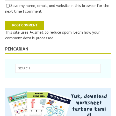
Save my name, email, and website in this browser for the
next time I comment.
This site uses Akismet to reduce spam.
Learn how your
comment data is processed.
PENCARIAN