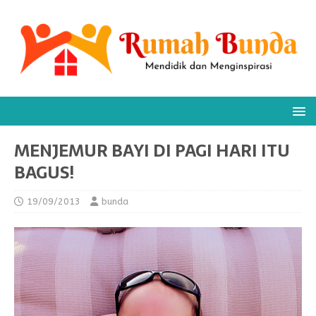
MENJEMUR BAYI DI PAGI HARI ITU
BAGUS!
19/09/2013
bunda