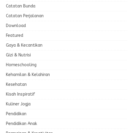
Catatan Bunda
Catatan Perjalanan
Download
Featured
Gaya & Kecantikan
Gizi & Nutrisi
Homeschooling
Kehamilan & Kelahiran
Kesehatan
Kisah Inspiratif
Kuliner Jogja
Pendidikan
Pendidikan Anak