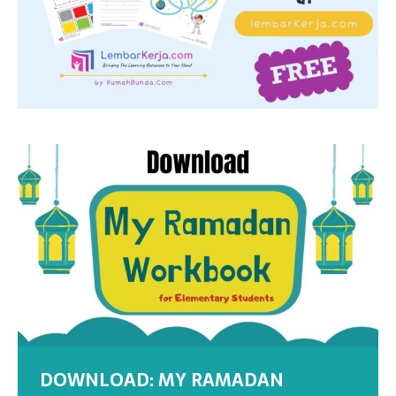
DOWNLOAD: MY RAMADAN