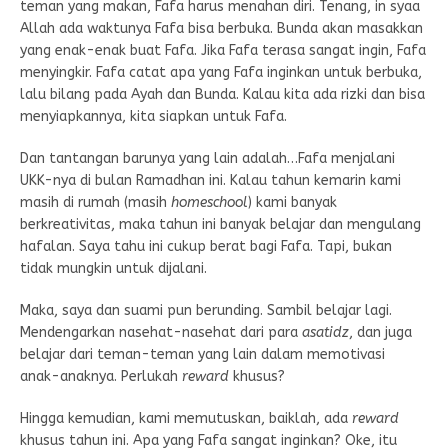
teman yang makan, Fafa harus menahan diri. Tenang, in syaa
Allah ada waktunya Fafa bisa berbuka. Bunda akan masakkan
yang enak-enak buat Fafa. Jika Fafa terasa sangat ingin, Fafa
menyingkir. Fafa catat apa yang Fafa inginkan untuk berbuka,
lalu bilang pada Ayah dan Bunda. Kalau kita ada rizki dan bisa
menyiapkannya, kita siapkan untuk Fafa.
Dan tantangan barunya yang lain adalah…Fafa menjalani
UKK-nya di bulan Ramadhan ini. Kalau tahun kemarin kami
masih di rumah (masih
homeschool
) kami banyak
berkreativitas, maka tahun ini banyak belajar dan mengulang
hafalan. Saya tahu ini cukup berat bagi Fafa. Tapi, bukan
tidak mungkin untuk dijalani.
Maka, saya dan suami pun berunding. Sambil belajar lagi.
Mendengarkan nasehat-nasehat dari para
asatidz
, dan juga
belajar dari teman-teman yang lain dalam memotivasi
anak-anaknya. Perlukah
reward
khusus?
Hingga kemudian, kami memutuskan, baiklah, ada
reward
khusus tahun ini. Apa yang Fafa sangat inginkan? Oke, itu