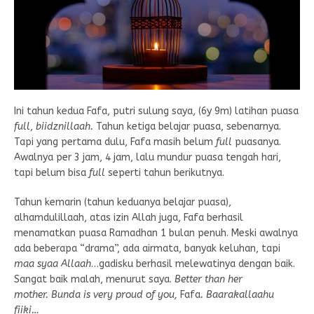
Ini tahun kedua Fafa, putri sulung saya, (6y 9m) latihan puasa
full
,
biidznillaah.
Tahun ketiga belajar puasa, sebenarnya.
Tapi yang pertama dulu, Fafa masih belum
full
puasanya.
Awalnya per 3 jam, 4 jam, lalu mundur puasa tengah hari,
tapi belum bisa
full
seperti tahun berikutnya.
Tahun kemarin (tahun keduanya belajar puasa),
alhamdulillaah, atas izin Allah juga, Fafa berhasil
menamatkan puasa Ramadhan 1 bulan penuh. Meski awalnya
ada beberapa “drama”, ada airmata, banyak keluhan, tapi
maa syaa
Allaah
…gadisku berhasil melewatinya dengan baik.
Sangat baik malah, menurut saya.
Better than her
mother.
Bunda is very proud of you,
Fafa
. Baarakallaahu
fiiki…