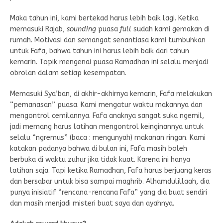
Maka tahun ini, kami bertekad harus lebih baik lagi. Ketika
memasuki Rajab,
sounding
puasa
full
sudah kami gemakan di
rumah. Motivasi dan semangat senantiasa kami tumbuhkan
untuk Fafa, bahwa tahun ini harus lebih baik dari tahun
kemarin. Topik mengenai puasa Ramadhan ini selalu menjadi
obrolan dalam setiap kesempatan.
Memasuki Sya’ban, di akhir-akhirnya kemarin, Fafa melakukan
“pemanasan” puasa. Kami mengatur waktu makannya dan
mengontrol cemilannya. Fafa anaknya sangat suka ngemil,
jadi memang harus latihan mengontrol keinginannya untuk
selalu “ngremus” (baca : mengunyah) makanan ringan. Kami
katakan padanya bahwa di bulan ini, Fafa masih boleh
berbuka di waktu zuhur jika tidak kuat. Karena ini hanya
latihan saja. Tapi ketika Ramadhan, Fafa harus berjuang keras
dan bersabar untuk bisa sampai maghrib. Alhamdulillaah, dia
punya inisiatif “rencana-rencana Fafa” yang dia buat sendiri
dan masih menjadi misteri buat saya dan ayahnya.