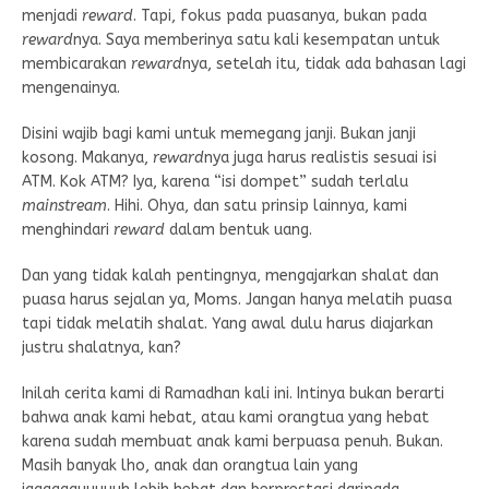
menjadi
reward
. Tapi, fokus pada puasanya, bukan pada
reward
nya. Saya memberinya satu kali kesempatan untuk
membicarakan
reward
nya, setelah itu, tidak ada bahasan lagi
mengenainya.
Disini wajib bagi kami untuk memegang janji. Bukan janji
kosong. Makanya,
reward
nya juga harus realistis sesuai isi
ATM. Kok ATM? Iya, karena “isi dompet” sudah terlalu
mainstream
. Hihi. Ohya, dan satu prinsip lainnya, kami
menghindari
reward
dalam bentuk uang.
Dan yang tidak kalah pentingnya, mengajarkan shalat dan
puasa harus sejalan ya, Moms. Jangan hanya melatih puasa
tapi tidak melatih shalat. Yang awal dulu harus diajarkan
justru shalatnya, kan?
Inilah cerita kami di Ramadhan kali ini. Intinya bukan berarti
bahwa anak kami hebat, atau kami orangtua yang hebat
karena sudah membuat anak kami berpuasa penuh. Bukan.
Masih banyak lho, anak dan orangtua lain yang