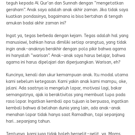
teguh kepada Al Qur’an dan Sunnah dengan “mengetatkan
geraham”. Anak saya adalah anak akhir zaman. Jika tidak saya
kuatkan pondasinya, bagaimana ia bisa bertahan di tengah
amukan badai akhir zaman ini?
Ingat ya, tegas berbeda dengan kejam. Tegas adalah hal yang
manusiawi, bahkan harus dimiliki setiap orangtua, yang tidak
ingin anak-anaknya berakhir dengan pola pikir bahwa agama
ini hanyalah “warisan”. Anak-anak saya harus belajar, bahwa
agama ini harus dipelajari dan diperjuangkan. Warisan, eh?
Kuncinya, kenali dan ukur kemampuan anak. Itu modal utama
kami sebelum ketegasan. Kami yakin anak kami mampu, oke,
jalani. Ada saatnya ia mengeluh lapar, motivasi lagi, bakar
semangatnya, ajak ia beraktivitas yang membuat lupa pada
rasa lapar. Ingatkan kembali apa tujuan ia berpuasa, ingatkan
kembali bahwa di belahan dunia yang lain, ada anak-anak
menahan lapar tidak hanya saat Ramadhan, tapi sepanjang
hari…sepanjang tahun.
Tentunya, kami juga tidak boleh berpelit-pelit, ya, Moms.