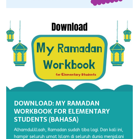
DOWNLOAD: MY RAMADAN
WORKBOOK FOR ELEMENTARY
STUDENTS (BAHASA)
DOWNLOAD : MY RAMADHAN
DOWNLOAD : MY RAMADHAN
WORKSHEETS: MENEBALKAN GARIS
WORKSHEET : MENULIS HURUF
WORKBOOK VOL 2
WORKBOOK VOL 1
(1)
TEGAK BERSAMBUNG N
Alhamdulillaah, Ramadan sudah tiba lagi. Dan kali ini,
hampir seluruh umat Islam di seluruh dunia menjalani