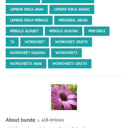
LEMBAR KERJA ANAK
LEMBAR KERJA ARABIC
LEMBAR KERJA MENULIS
MENGENAL ABJAD
MENULIS ALFABET
MENULIS HIJAIYAH
PRINTABLE
TA
WORKSHEET
WORKSHEET GRATIS
WORKSHEET HIJAIYAH
WORKSHEETS
WORKSHEETS ANAK
WORKSHEETS GRATIS
About bunda
418 Articles