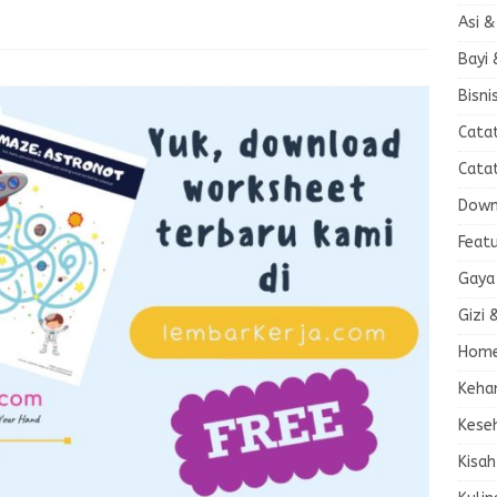
Asi &
Bayi 
Bisni
Cata
Cata
Down
Feat
Gaya
Gizi 
Home
Keha
Kese
Kisah