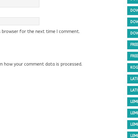
DOW
DOW
s browser for the next time I comment.
DOW
FRE
FRE
rn how your comment data is processed.
KOG
LAT
LAT
LEM
LEM
LEM
LEM