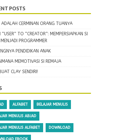
ENT POSTS
 ADALAH CERMINAN ORANG TUANYA
 “USER” TO “CREATOR”: MEMPERSIAPKAN SI
L MENJADI PROGRAMMER
INGNYA PENDIDIKAN ANAK
IMANA MEMOTIVASI SI REMAJA
BUAT CLAY SENDIRI!
S
AD
ALFABET
BELAJAR MENULIS
AJAR MENULIS ABJAD
AJAR MENULIS ALFABET
DOWNLOAD
NLOAD EBOOK