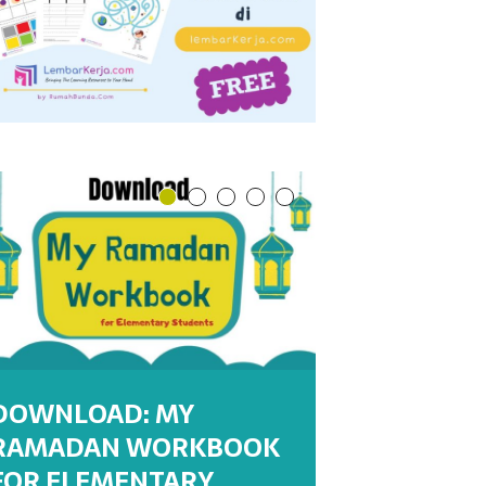
DOWNLOAD: MY
RAMADAN WORKBOOK
DOWNLOAD : MY
DOWNLOAD : MY
WORKSHEETS:
WORKSHEET : MENULIS
FOR ELEMENTARY