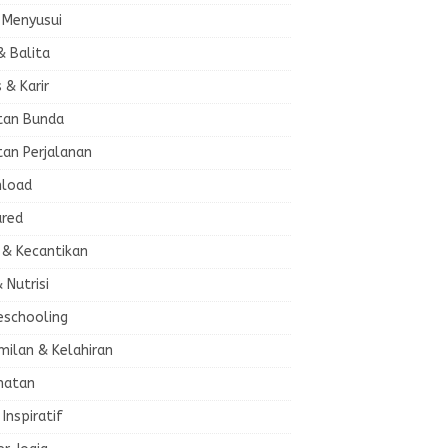
 Menyusui
& Balita
s & Karir
tan Bunda
tan Perjalanan
load
ured
 & Kecantikan
& Nutrisi
schooling
milan & Kelahiran
hatan
 Inspiratif