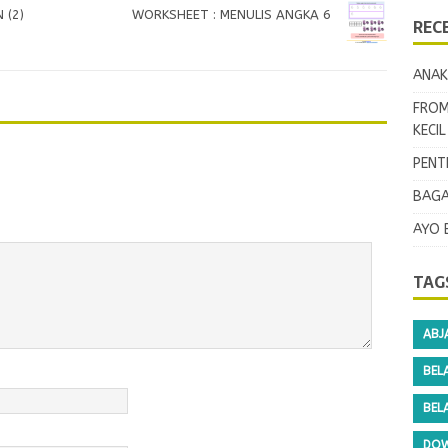
 (2)
WORKSHEET : MENULIS ANGKA 6
REC
ANAK
FROM
KECI
PENT
BAGA
AYO 
TAG
ABJ
BEL
BEL
DOW