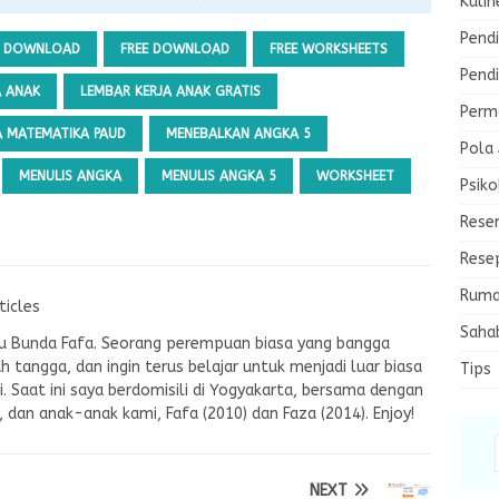
Kulin
Pendi
DOWNLOAD
FREE DOWNLOAD
FREE WORKSHEETS
Pendi
A ANAK
LEMBAR KERJA ANAK GRATIS
Perma
A MATEMATIKA PAUD
MENEBALKAN ANGKA 5
Pola
MENULIS ANGKA
MENULIS ANGKA 5
WORKSHEET
Psiko
Rese
Rese
Ruma
ticles
Saha
tau Bunda Fafa. Seorang perempuan biasa yang bangga
ah tangga, dan ingin terus belajar untuk menjadi luar biasa
Tips
. Saat ini saya berdomisili di Yogyakarta, bersama dengan
E, dan anak-anak kami, Fafa (2010) dan Faza (2014). Enjoy!
NEXT