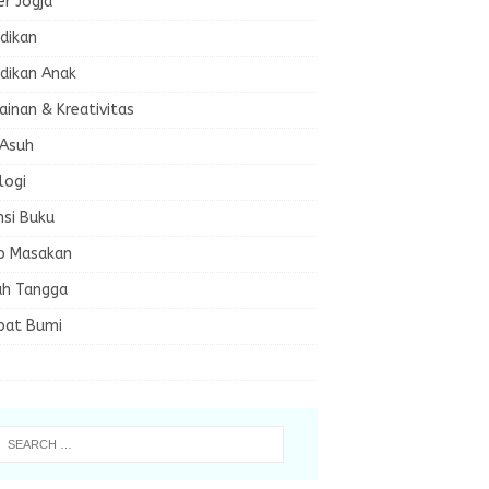
er Jogja
dikan
dikan Anak
inan & Kreativitas
 Asuh
logi
nsi Buku
p Masakan
h Tangga
bat Bumi