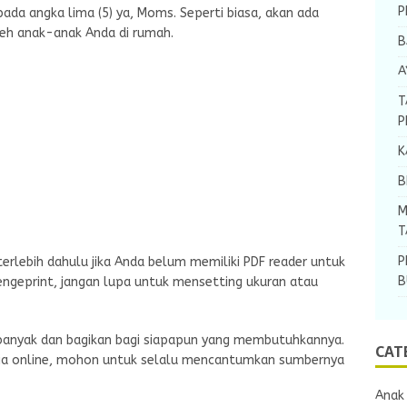
P
ada angka lima (5) ya, Moms. Seperti biasa, akan ada
leh anak-anak Anda di rumah.
B
A
T
P
K
B
M
T
P
erlebih dahulu jika Anda belum memiliki PDF reader untuk
B
ngeprint, jangan lupa untuk mensetting ukuran atau
rbanyak dan bagikan bagi siapapun yang membutuhkannya.
CAT
dia online, mohon untuk selalu mencantumkan sumbernya
Anak