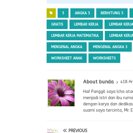
5
ANGKA 5
BERHITUNG 5
GRATIS
LEMBAR KERJA
LEMBAR KERJ
LEMBAR KERJA MATEMATIKA
LEMBAR KERJ
MENGENAL ANGKA
MENGENAL ANGKA 5
WORKSHEET ANAK
WORKSHEETS
About bunda
418 Ar
Hai! Panggil saya Icha a
menjadi istri dan ibu rum
dengan karya dan dedikasi
suami saya tercinta, Mr. 
PREVIOUS