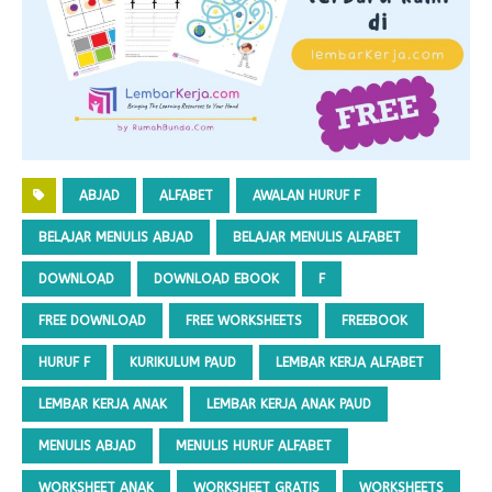
ABJAD
ALFABET
AWALAN HURUF F
BELAJAR MENULIS ABJAD
BELAJAR MENULIS ALFABET
DOWNLOAD
DOWNLOAD EBOOK
F
FREE DOWNLOAD
FREE WORKSHEETS
FREEBOOK
HURUF F
KURIKULUM PAUD
LEMBAR KERJA ALFABET
LEMBAR KERJA ANAK
LEMBAR KERJA ANAK PAUD
MENULIS ABJAD
MENULIS HURUF ALFABET
WORKSHEET ANAK
WORKSHEET GRATIS
WORKSHEETS