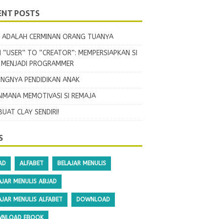
ENT POSTS
 ADALAH CERMINAN ORANG TUANYA
 “USER” TO “CREATOR”: MEMPERSIAPKAN SI
L MENJADI PROGRAMMER
INGNYA PENDIDIKAN ANAK
IMANA MEMOTIVASI SI REMAJA
BUAT CLAY SENDIRI!
S
AD
ALFABET
BELAJAR MENULIS
AJAR MENULIS ABJAD
AJAR MENULIS ALFABET
DOWNLOAD
NLOAD EBOOK