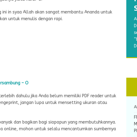
 ini in syaa Allah akan sangat membantu Ananda untuk
B
an untuk menulis dengan rapi.
A
w
A
A
S
D
a
R
A
M
s
p
d
m
a
“
g
y
b
b
D
d
k
A
N
[
Bersambung – O
erlebih dahulu jika Anda belum memiliki PDF reader untuk
ngeprint, jangan lupa untuk mensetting ukuran atau
A
F
rbanyak dan bagikan bagi siapapun yang membutuhkannya.
M
dia online, mohon untuk selalu mencantumkan sumbernya
P