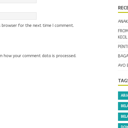
REC
ANAK
s browser for the next time I comment.
FROM
KECI
PENT
rn how your comment data is processed.
BAGA
AYO 
TAG
ABJ
BEL
BEL
DOW