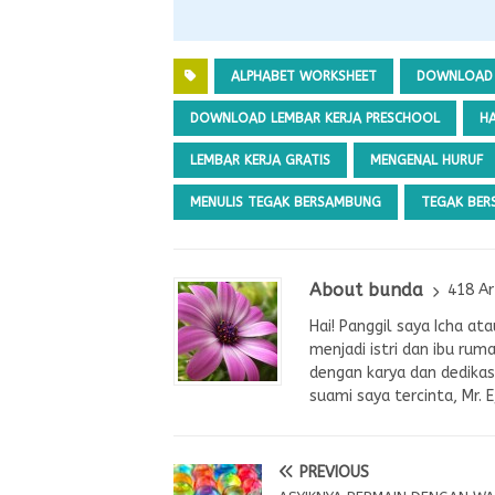
ALPHABET WORKSHEET
DOWNLOAD 
DOWNLOAD LEMBAR KERJA PRESCHOOL
H
LEMBAR KERJA GRATIS
MENGENAL HURUF
MENULIS TEGAK BERSAMBUNG
TEGAK BE
About bunda
418 Ar
Hai! Panggil saya Icha a
menjadi istri dan ibu rum
dengan karya dan dedikasi
suami saya tercinta, Mr. 
PREVIOUS