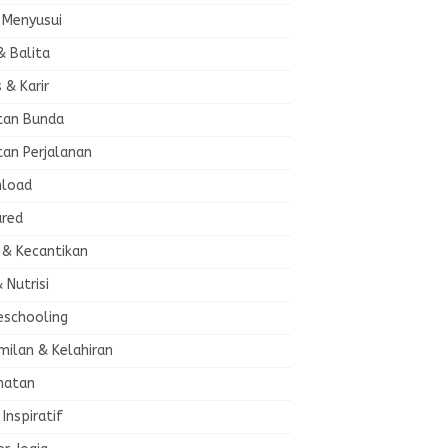
 Menyusui
& Balita
s & Karir
tan Bunda
tan Perjalanan
load
ured
 & Kecantikan
& Nutrisi
schooling
milan & Kelahiran
hatan
 Inspiratif