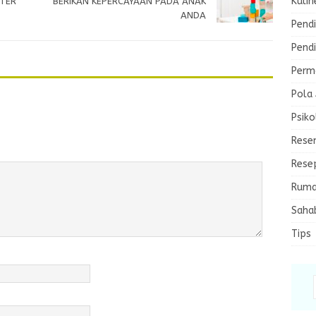
Kulin
ATER
BERIKAN KEPERCAYAAN PADA ANAK
ANDA
Pendi
Pendi
Perma
Pola
Psiko
Rese
Rese
Ruma
Saha
Tips