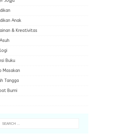
er Jogja
dikan
dikan Anak
inan & Kreativitas
 Asuh
logi
nsi Buku
p Masakan
h Tangga
bat Bumi