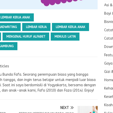
Asi &
Bayi 
LEMBAR KERJA ANAK
Bisni
ANDWRITING
LEMBAR KERJA
LEMBAR KERJA ANAK
Cata
MENGENAL HURUF ALFABET
MENULIS LATIN
Cata
RSAMBUNG
Down
Feat
Gaya
ticles
Gizi 
tau Bunda Fafa. Seorang perempuan biasa yang bangga
ah tangga, dan ingin terus belajar untuk menjadi luar biasa
Home
. Saat ini saya berdomisili di Yogyakarta, bersama dengan
Keha
E, dan anak-anak kami, Fafa (2010) dan Faza (2014). Enjoy!
Kese
Kisah
NEXT