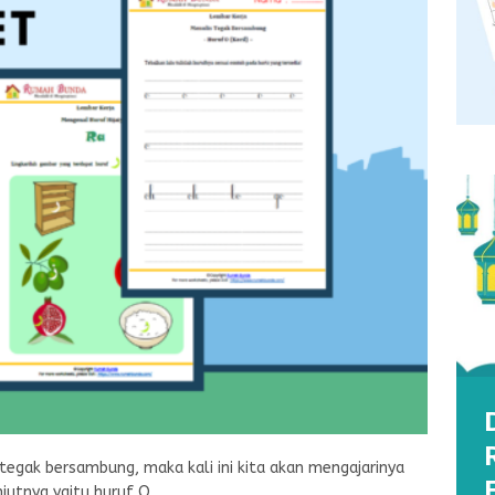
egak bersambung, maka kali ini kita akan mengajarinya
utnya yaitu huruf O.