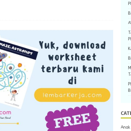
P
B
A
T
P
K
B
M
T
P
B
CAT
Anak