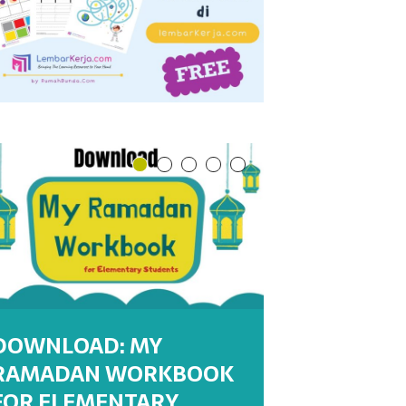
DOWNLOAD: MY
RAMADAN WORKBOOK
DOWNLOAD : MY
DOWNLOAD : MY
WORKSHEETS:
WORKSHEET : MENULIS
FOR ELEMENTARY