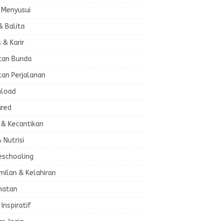
 Menyusui
& Balita
s & Karir
tan Bunda
tan Perjalanan
load
ured
 & Kecantikan
& Nutrisi
schooling
milan & Kelahiran
hatan
 Inspiratif