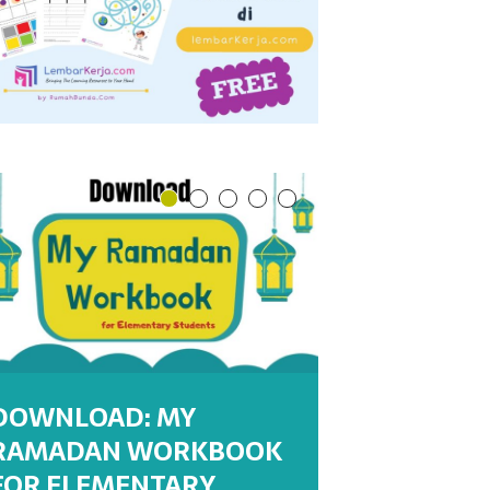
DOWNLOAD: MY
RAMADAN WORKBOOK
DOWNLOAD : MY
DOWNLOAD : MY
WORKSHEETS:
WORKSHEET : MENULIS
FOR ELEMENTARY