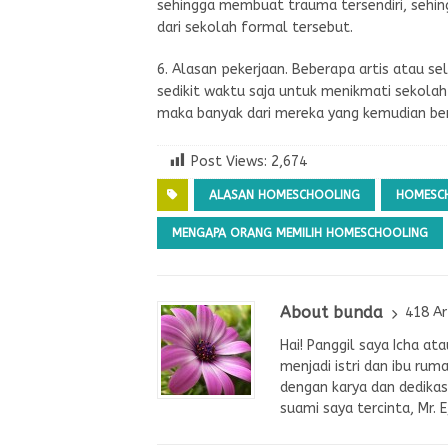
sehingga membuat trauma tersendiri, seh
dari sekolah formal tersebut.
6. Alasan pekerjaan. Beberapa artis atau sel
sedikit waktu saja untuk menikmati sekola
maka banyak dari mereka yang kemudian be
Post Views:
2,674
ALASAN HOMESCHOOLING
HOMESC
MENGAPA ORANG MEMILIH HOMESCHOOLING
About bunda
418 Ar
Hai! Panggil saya Icha a
menjadi istri dan ibu rum
dengan karya dan dedikasi
suami saya tercinta, Mr. 