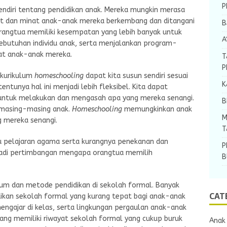
P
ndiri tentang pendidikan anak. Mereka mungkin merasa
t dan minat anak-anak mereka berkembang dan ditangani
B
orangtua memiliki kesempatan yang lebih banyak untuk
A
kebutuhan individu anak, serta menjalankan program-
at anak-anak mereka.
T
P
a kurikulum
homeschooling
dapat kita susun sendiri sesuai
K
unya hal ini menjadi lebih fleksibel. Kita dapat
untuk melakukan dan mengasah apa yang mereka senangi.
B
r masing-masing anak.
Homeschooling
memungkinkan anak
M
 mereka senangi.
T
u pelajaran agama serta kurangnya penekanan dan
P
adi pertimbangan mengapa orangtua memilih
B
lum dan metode pendidikan di sekolah formal. Banyak
CAT
kan sekolah formal yang kurang tepat bagi anak-anak
mengajar di kelas, serta lingkungan pergaulan anak-anak
ang memiliki riwayat sekolah formal yang cukup buruk
Anak