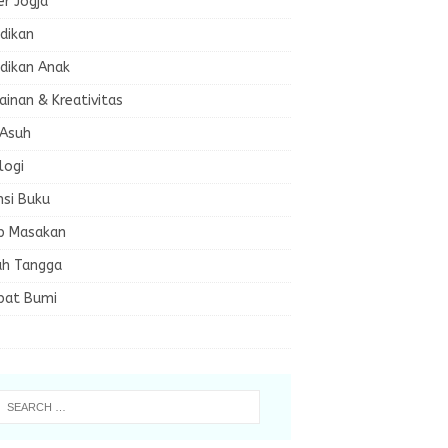
er Jogja
dikan
dikan Anak
inan & Kreativitas
 Asuh
logi
nsi Buku
p Masakan
h Tangga
bat Bumi