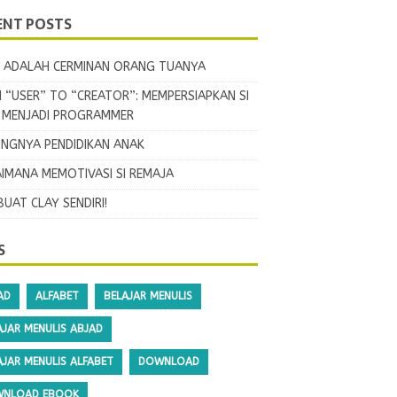
ENT POSTS
 ADALAH CERMINAN ORANG TUANYA
 “USER” TO “CREATOR”: MEMPERSIAPKAN SI
L MENJADI PROGRAMMER
INGNYA PENDIDIKAN ANAK
IMANA MEMOTIVASI SI REMAJA
BUAT CLAY SENDIRI!
S
AD
ALFABET
BELAJAR MENULIS
AJAR MENULIS ABJAD
AJAR MENULIS ALFABET
DOWNLOAD
NLOAD EBOOK