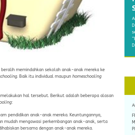
B
A
w
A
A
S
D
a
R
A
M
s
p
d
m
a
“
g
y
b
b
D
d
k
A
N
[
ih beralih memindahkan sekolah anak-anak mereka ke
chooling
. Baik itu individual maupun
homeschooling
melakukan hal tersebut. Berikut adalah beberapa alasan
ooling
:
A
alam pendidikan anak-anak mereka. Keuntungannya,
F
an mudah mengawasi perkembangan anak-anak, serta
M
 dihabiskan bersama dengan anak-anak mereka.
P