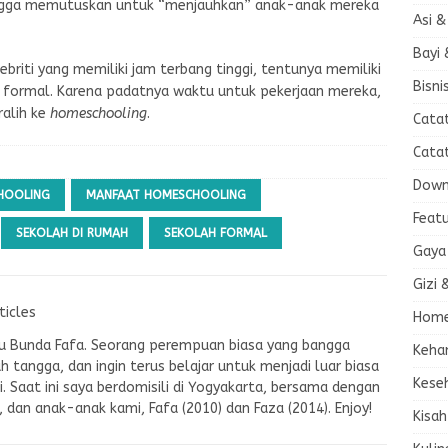
ingga memutuskan untuk “menjauhkan” anak-anak mereka
Asi &
Bayi 
ebriti yang memiliki jam terbang tinggi, tentunya memiliki
Bisni
h formal. Karena padatnya waktu untuk pekerjaan mereka,
ralih ke
homeschooling
.
Cata
Cata
Down
HOOLING
MANFAAT HOMESCHOOLING
Feat
SEKOLAH DI RUMAH
SEKOLAH FORMAL
Gaya
Gizi 
ticles
Home
tau Bunda Fafa. Seorang perempuan biasa yang bangga
Keha
ah tangga, dan ingin terus belajar untuk menjadi luar biasa
Kese
. Saat ini saya berdomisili di Yogyakarta, bersama dengan
E, dan anak-anak kami, Fafa (2010) dan Faza (2014). Enjoy!
Kisah