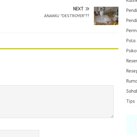
Kulin
NEXT
Pendi
ANAKKU "DESTROYER"??
Pendi
Perma
Pola
Psiko
Rese
Rese
Ruma
Saha
Tips