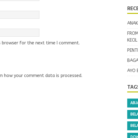
REC
ANAK
FROM
KECI
s browser for the next time I comment.
PENT
BAGA
AYO 
rn how your comment data is processed.
TAG
ABJ
BEL
BEL
DOW