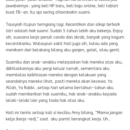
jawabannya : yang beli HP baru, beli baju online, beli tablet
buat FB-an. Itu aja sering
ditombokin
suami.
Tausyiah itupun terngiang lagi.
Kecantikan dan sikap terbaik
istri adalah hak suami
. Sudah 5 tahun lebih aku bekerja. Enjoy
sih, suasana kerja penuh canda dan akrab, banyak yang kagum
kecantikanku. Walaupun sakit hati juga sih, kalau ada yang
menikam dari belakang bilang aku ganjen, gatel, atau genit.
Suamiku dan anak-anakku melepaskan hak mereka atas aku,
diikhlaskannya aku pergi keluar rumah, sementara aku
membalas keikhlasan mereka dengan kelakuan yang
seandainya mereka lihat, pasti mereka akan kecewa. Ya
Allah, Ya Rabbi…setiap hari selama bertahun-tahun aku
sudah memberikan hak suamiku, hak anak-anakku kepada
lelaki-lelaki lain yang tiada hak atas aku.
Hati ini teriris setiap kali si kecilku Amy bilang, “Mama jangan
kelja (kerja-red),” saat aku pamit berangkat kerja. Uh…