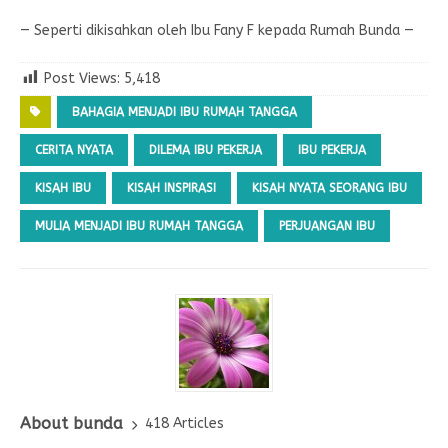
— Seperti dikisahkan oleh Ibu Fany F kepada Rumah Bunda —
Post Views:
5,418
BAHAGIA MENJADI IBU RUMAH TANGGA
CERITA NYATA
DILEMA IBU PEKERJA
IBU PEKERJA
KISAH IBU
KISAH INSPIRASI
KISAH NYATA SEORANG IBU
MULIA MENJADI IBU RUMAH TANGGA
PERJUANGAN IBU
About bunda
418 Articles