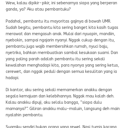
Wew, kalau dipikir-pikir, ini sebenarnya siapa yang berperan
ganda, ya? Aku atau pembantuku?
Padahal, pembantu itu mayoritas gajinya di bawah UMR.
Sudah begitu, pembantu kita sering banget kita kasih tugas
merawat dan mengasuh anak. Mulai dari nyuapin, mandiin,
nyebokin, sampai ngajarin nyanyi. Nggak cukup dengan itu,
pembantu juga wajib membersihkan rumah, nyuci baju,
nyetrika, bahkan membuatkan sambal kesukaan suami. Dan
yang paling parah adalah pembantu itu sering sekali
kewalahan menghadapi kita, para nyonya yang sering ketus,
cerewet, dan nggak peduli dengan semua kesulitan yang ia
hadapi.
Di kantor, aku sering sekali memamerkan anakku dengan
segala kemajuan dan kelebihannya. Nggak mau kalah deh.
Kalau anakku dipuji, aku selalu bangga, “siapa dulu
mamanya?”. Giliran anakku malu-maluin, langsung deh main
nyalahin pembantu.
Suamiku sendiri bukan orang yang rewel. Nasi tumis kacang