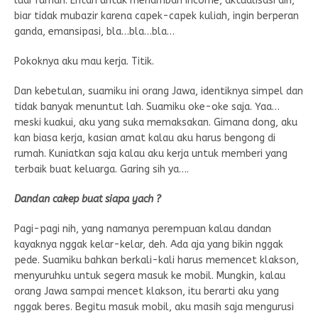
luar rumah. Entah untuk menambah income, aktualisasi diri,
biar tidak mubazir karena capek-capek kuliah, ingin berperan
ganda, emansipasi, bla…bla…bla…
Pokoknya aku mau kerja. Titik.
Dan kebetulan, suamiku ini orang Jawa, identiknya simpel dan
tidak banyak menuntut lah. Suamiku oke-oke saja. Yaa…
meski kuakui, aku yang suka memaksakan. Gimana dong, aku
kan biasa kerja, kasian amat kalau aku harus bengong di
rumah. Kuniatkan saja kalau aku kerja untuk memberi yang
terbaik buat keluarga. Garing sih ya….
Dandan cakep buat siapa yach ?
Pagi-pagi nih, yang namanya perempuan kalau dandan
kayaknya nggak kelar-kelar, deh. Ada aja yang bikin nggak
pede. Suamiku bahkan berkali-kali harus memencet klakson,
menyuruhku untuk segera masuk ke mobil. Mungkin, kalau
orang Jawa sampai mencet klakson, itu berarti aku yang
nggak beres. Begitu masuk mobil, aku masih saja mengurusi