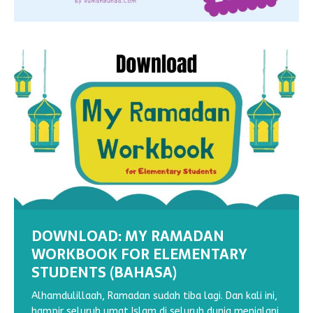
DOWNLOAD: MY RAMADAN
WORKBOOK FOR ELEMENTARY
STUDENTS (BAHASA)
DOWNLOAD : MY RAMADHAN
DOWNLOAD : MY RAMADHAN
WORKSHEETS: MENEBALKAN GARIS
WORKSHEET : MENULIS HURUF
WORKBOOK VOL 2
WORKBOOK VOL 1
(1)
TEGAK BERSAMBUNG N
Alhamdulillaah, Ramadan sudah tiba lagi. Dan kali ini,
hampir seluruh umat Islam di seluruh dunia menjalani