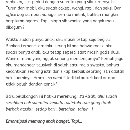
make up
, tak peduli dengan suamiku yang sibuk menyetir.
Turun dari mobil aku sudah cakep, wangi, rapi, dan seksi. Dari
office boy
sampai
manager
semua melirik, bahkan mungkin
berpikiran ngeres. Tapi, siapa sih wanita yang nggak mau
dikagumi?
Waktu sudah punya anak, aku masih tetap saja begitu.
Bahkan teman-temanku sering bilang bahwa meski aku
sudah punya anak, aku tetap seperti saat masih gadis dulu.
Wanita mana yang nggak senang mendengarnya? Pernah juga
aku mendengar tausiyah di salah satu radio swasta, bahwa
kecantikan seorang istri dan sikap terbaik seorang istri adalah
hak suaminya. Hmm….
so what
!! Jadi kalau kek kantor apa
tidak boleh dandan cantik?
Baru belakangan ini hatiku merenung…
Ya Allah, aku sudah
serahkan hak suamiku kepada laki-laki lain yang tidak
berhak atasku…setiap hari…bertahun-tahun…!
Emansipasi memang enak banget. Tapi…