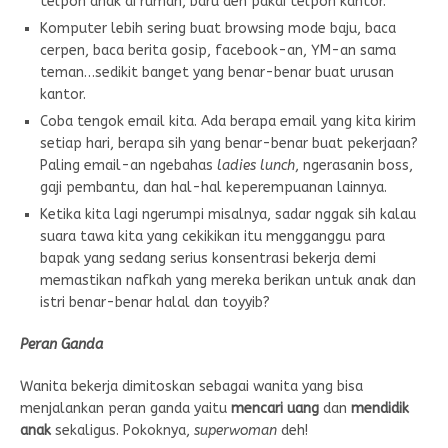
telpon anak di rumah, baru deh pakai telpon kantor.
Komputer lebih sering buat browsing mode baju, baca
cerpen, baca berita gosip, facebook-an, YM-an sama
teman…sedikit banget yang benar-benar buat urusan
kantor.
Coba tengok email kita. Ada berapa email yang kita kirim
setiap hari, berapa sih yang benar-benar buat pekerjaan?
Paling email-an ngebahas
ladies lunch
, ngerasanin boss,
gaji pembantu, dan hal-hal keperempuanan lainnya.
Ketika kita lagi ngerumpi misalnya, sadar nggak sih kalau
suara tawa kita yang cekikikan itu mengganggu para
bapak yang sedang serius konsentrasi bekerja demi
memastikan nafkah yang mereka berikan untuk anak dan
istri benar-benar halal dan toyyib?
Peran Ganda
Wanita bekerja dimitoskan sebagai wanita yang bisa
menjalankan peran ganda yaitu
mencari uang
dan
mendidik
anak
sekaligus. Pokoknya,
superwoman
deh!