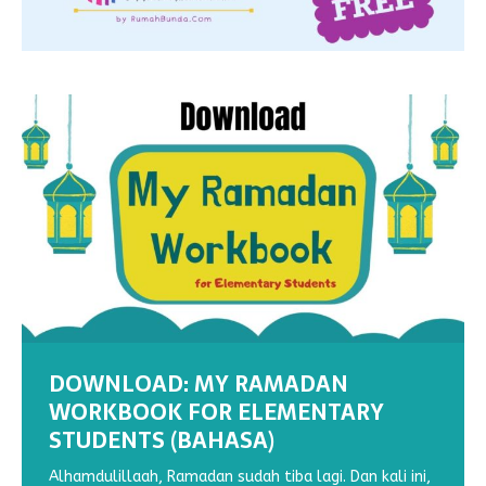
DOWNLOAD: MY RAMADAN
WORKBOOK FOR ELEMENTARY
STUDENTS (BAHASA)
DOWNLOAD : MY RAMADHAN
DOWNLOAD : MY RAMADHAN
WORKSHEETS: MENEBALKAN GARIS
WORKSHEET : MENULIS HURUF
WORKBOOK VOL 2
WORKBOOK VOL 1
(1)
TEGAK BERSAMBUNG N
Alhamdulillaah, Ramadan sudah tiba lagi. Dan kali ini,