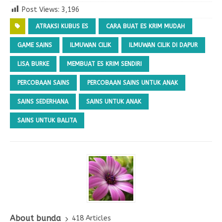
Post Views:
3,196
ATRAKSI KUBUS ES
CARA BUAT ES KRIM MUDAH
GAME SAINS
ILMUWAN CILIK
ILMUWAN CILIK DI DAPUR
LISA BURKE
MEMBUAT ES KRIM SENDIRI
PERCOBAAN SAINS
PERCOBAAN SAINS UNTUK ANAK
SAINS SEDERHANA
SAINS UNTUK ANAK
SAINS UNTUK BALITA
About bunda
418 Articles