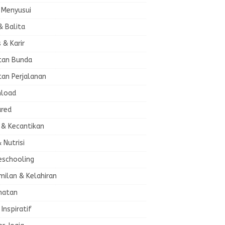
 Menyusui
& Balita
s & Karir
tan Bunda
tan Perjalanan
load
ured
 & Kecantikan
& Nutrisi
schooling
milan & Kelahiran
hatan
 Inspiratif