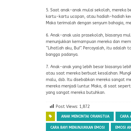
5. Saat anak-anak mulai sekolah, mereka 
kartu-kartu ucapan, atau hadiah-hadiah ke
Maka terimalah dengan senyum bahagia, mes
6. Anak-anak usia prasekolah, biasanya mula
menunjukkan kemampuan mereka dan membu
“Lihatlah aku, Bu!”. Percayalah, itu adalah
bangga padanya.
7. Anak-anak yang lebih besar biasanya le
atau saat mereka berbuat kesalahan. Mung
malu, dsb. Itu disebabkan mereka sangat m
mereka menjadi luntur. Maka, di saat sepert
yang sangat mereka butuhkan.
Post Views:
1,872
ANAK MENCINTAI ORANGTUA
CARA 
CARA BAYI MENUNJUKKAN EMOSI
EMOSI A