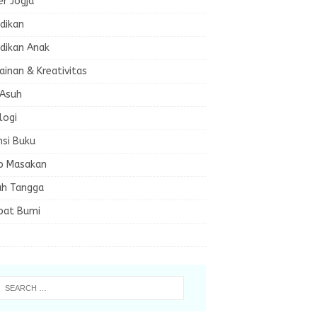
er Jogja
dikan
dikan Anak
inan & Kreativitas
 Asuh
logi
nsi Buku
p Masakan
h Tangga
bat Bumi