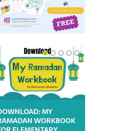
DOWNLOAD: MY
RAMADAN WORKBOOK
DOWNLOAD : MY
DOWNLOAD : MY
WORKSHEETS:
WORKSHEET : MENULIS
FOR ELEMENTARY