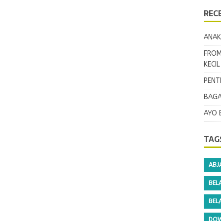
REC
ANAK
FROM
KECI
PENT
BAGA
AYO 
TAG
ABJ
BEL
BEL
DOW