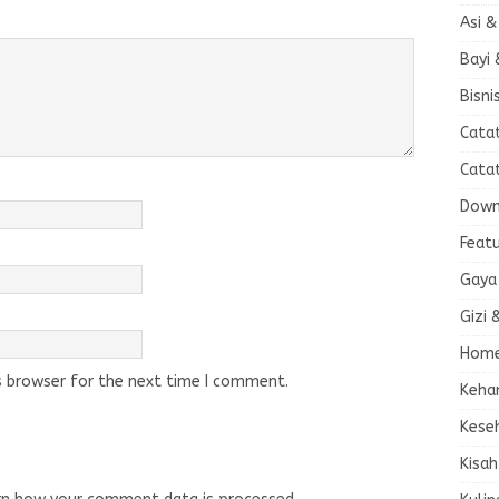
Asi &
Bayi 
Bisni
Cata
Cata
Down
Feat
Gaya
Gizi 
Home
s browser for the next time I comment.
Keha
Kese
Kisah