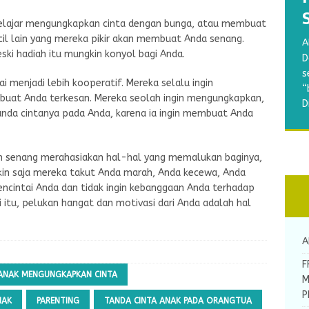
belajar mengungkapkan cinta dengan bunga, atau membuat
B
cil lain yang mereka pikir akan membuat Anda senang.
A
w
ki hadiah itu mungkin konyol bagi Anda.
A
A
S
D
a
R
A
M
s
p
i menjadi lebih kooperatif. Mereka selalu ingin
d
m
a
“
g
at Anda terkesan. Mereka seolah ingin mengungkapkan,
y
b
b
D
d
 tanda cintanya pada Anda, karena ia ingin membuat Anda
k
A
N
[
bih senang merahasiakan hal-hal yang memalukan baginya,
kin saja mereka takut Anda marah, Anda kecewa, Anda
encintai Anda dan tidak ingin kebanggaan Anda terhadap
i itu, pelukan hangat dan motivasi dari Anda adalah hal
A
F
ANAK MENGUNGKAPKAN CINTA
M
P
NAK
PARENTING
TANDA CINTA ANAK PADA ORANGTUA