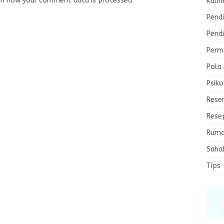
rn how your comment data is processed.
Kulin
Pendi
Pendi
Perma
Pola
Psiko
Rese
Rese
Ruma
Saha
Tips