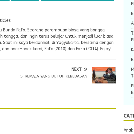
P
B
ticles
A
tau Bunda Fafa. Seorang perempuan biasa yang bangga
T
ah tangga, dan ingin terus belajar untuk menjadi luar biasa
P
. Saat ini saya berdomisili di Yogyakarta, bersama dengan
E, dan anak-anak kami, Fafa (2010) dan Faza (2014). Enjoy!
K
B
M
NEXT
T
SI REMAJA YANG BUTUH KEBEBASAN
P
B
CAT
Anak