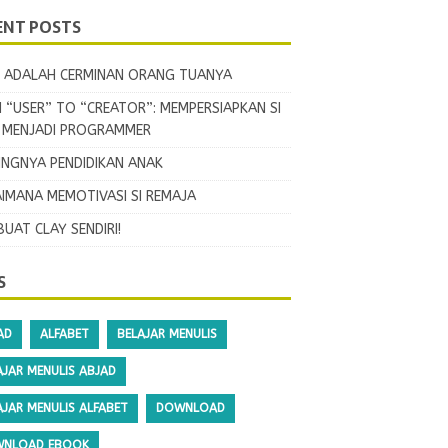
ENT POSTS
 ADALAH CERMINAN ORANG TUANYA
 “USER” TO “CREATOR”: MEMPERSIAPKAN SI
L MENJADI PROGRAMMER
INGNYA PENDIDIKAN ANAK
IMANA MEMOTIVASI SI REMAJA
BUAT CLAY SENDIRI!
S
AD
ALFABET
BELAJAR MENULIS
AJAR MENULIS ABJAD
AJAR MENULIS ALFABET
DOWNLOAD
NLOAD EBOOK