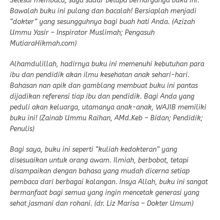
Selesai membaca, saya sadar betapa berharganya buku ini.
Bawalah buku ini pulang dan ‎bacalah! Bersiaplah menjadi
“dokter” yang sesungguhnya bagi buah hati Anda. (Azizah
Ummu Yasir – Inspirator Muslimah; Pengasuh
MutiaraHikmah.com)
Alhamdulillah, hadirnya buku ini memenuhi kebutuhan para
ibu dan pendidik akan ilmu kesehatan anak sehari-hari.
Bahasan nan apik dan gamblang membuat buku ini pantas
dijadikan referensi tiap ibu dan pendidik. Bagi Anda yang
peduli akan keluarga, utamanya anak-anak, WAJIB memiliki
buku ini! (Zainab Ummu Raihan, AMd.Keb – Bidan; Pendidik;
Penulis)
Bagi saya, buku ini seperti “kuliah kedokteran” yang
disesuaikan untuk orang awam. Ilmiah, berbobot, tetapi
disampaikan dengan bahasa yang mudah dicerna setiap
pembaca dari berbagai kalangan. Insya Allah, buku ini sangat
bermanfaat bagi semua yang ingin mencetak generasi yang
sehat jasmani dan rohani. (dr. Liz Marisa – Dokter Umum)