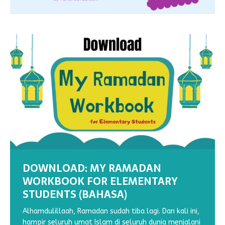
DOWNLOAD: MY RAMADAN
WORKBOOK FOR ELEMENTARY
STUDENTS (BAHASA)
DOWNLOAD : MY RAMADHAN
DOWNLOAD : MY RAMADHAN
WORKSHEETS: MENEBALKAN GARIS
WORKSHEET : MENULIS HURUF
WORKBOOK VOL 2
WORKBOOK VOL 1
(1)
TEGAK BERSAMBUNG N
Alhamdulillaah, Ramadan sudah tiba lagi. Dan kali ini,
hampir seluruh umat Islam di seluruh dunia menjalani