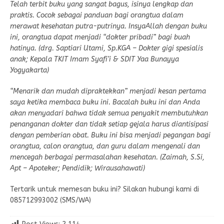
Telah terbit buku yang sangat bagus, isinya lengkap dan
praktis. Cocok sebagai panduan bagi orangtua dalam
merawat kesehatan putra-putrinya. InsyaAllah dengan buku
ini, orangtua dapat menjadi “dokter pribadi” bagi buah
hatinya. (drg. Saptiari Utami, Sp.KGA – Dokter gigi spesialis
anak; Kepala TKIT Imam Syafi’i & SDIT Yaa Bunayya
Yogyakarta)
“Menarik dan mudah dipraktekkan” menjadi kesan pertama
saya ketika membaca buku ini. Bacalah buku ini dan Anda
akan menyadari bahwa tidak semua penyakit membutuhkan
penanganan dokter dan tidak setiap gejala harus diantisipasi
dengan pemberian obat. Buku ini bisa menjadi pegangan bagi
orangtua, calon orangtua, dan guru dalam mengenali dan
mencegah berbagai permasalahan kesehatan. (Zaimah, S.Si,
Apt – Apoteker; Pendidik; Wirausahawati)
Tertarik untuk memesan buku ini? Silakan hubungi kami di
085712993002 (SMS/WA)