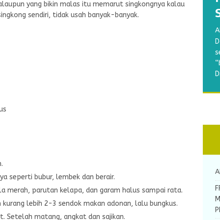
laupun yang bikin malas itu memarut singkongnya kalau
ngkong sendiri, tidak usah banyak-banyak.
B
A
w
A
A
S
D
a
R
A
M
s
p
d
m
a
“
g
y
b
b
D
d
k
A
N
[
us
.
A
a seperti bubur, lembek dan berair.
F
a merah, parutan kelapa, dan garam halus sampai rata.
M
 kurang lebih 2-3 sendok makan adonan, lalu bungkus.
P
t. Setelah matang, angkat dan sajikan.