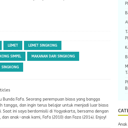
P
B
A
T
P
LEMET
LEMET SINGKONG
K
KONG SIMPEL
MAKANAN DARI SINGKONG
B
M
SINGKONG
T
P
B
ticles
tau Bunda Fafa. Seorang perempuan biasa yang bangga
ah tangga, dan ingin terus belajar untuk menjadi luar biasa
CAT
. Saat ini saya berdomisili di Yogyakarta, bersama dengan
E, dan anak-anak kami, Fafa (2010) dan Faza (2014). Enjoy!
Anak