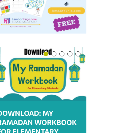
DOWNLOAD: MY
RAMADAN WORKBOOK
DOWNLOAD : MY
DOWNLOAD : MY
WORKSHEETS:
WORKSHEET : MENULIS
FOR ELEMENTARY