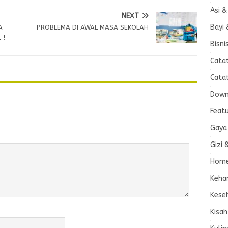
Asi &
NEXT
Bayi 
A
PROBLEMA DI AWAL MASA SEKOLAH
 !
Bisni
Cata
Cata
Down
Feat
Gaya
Gizi 
Home
Keha
Kese
Kisah