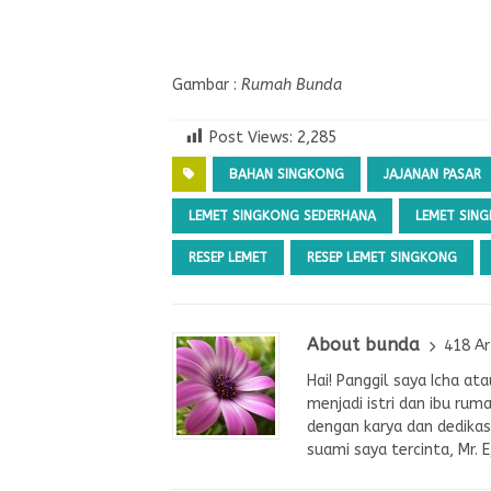
Gambar :
Rumah Bunda
Post Views:
2,285
BAHAN SINGKONG
JAJANAN PASAR
LEMET SINGKONG SEDERHANA
LEMET SING
RESEP LEMET
RESEP LEMET SINGKONG
About bunda
418 Ar
Hai! Panggil saya Icha a
menjadi istri dan ibu rum
dengan karya dan dedikasi
suami saya tercinta, Mr. 