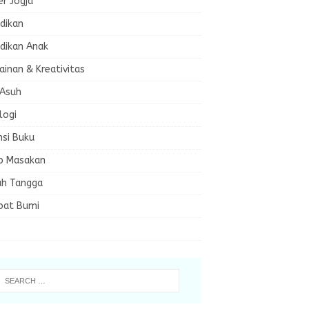
er Jogja
dikan
dikan Anak
inan & Kreativitas
 Asuh
logi
nsi Buku
p Masakan
h Tangga
bat Bumi