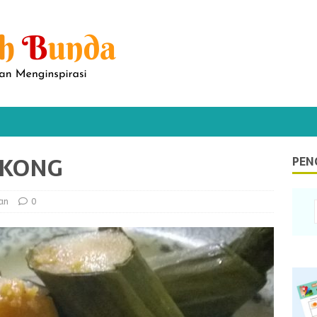
GKONG
PEN
an
0