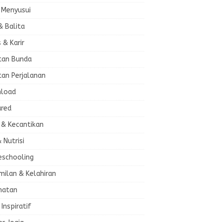
 Menyusui
& Balita
s & Karir
tan Bunda
tan Perjalanan
load
ured
 & Kecantikan
& Nutrisi
schooling
milan & Kelahiran
hatan
 Inspiratif