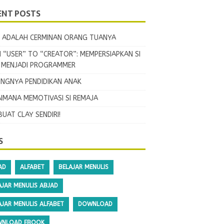
ENT POSTS
 ADALAH CERMINAN ORANG TUANYA
 “USER” TO “CREATOR”: MEMPERSIAPKAN SI
L MENJADI PROGRAMMER
INGNYA PENDIDIKAN ANAK
IMANA MEMOTIVASI SI REMAJA
BUAT CLAY SENDIRI!
S
AD
ALFABET
BELAJAR MENULIS
AJAR MENULIS ABJAD
AJAR MENULIS ALFABET
DOWNLOAD
NLOAD EBOOK