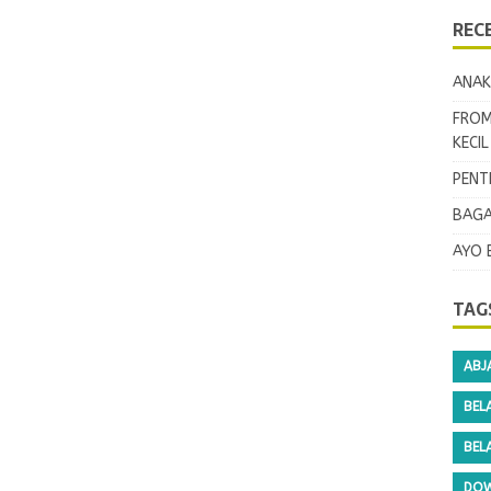
REC
ANAK
FROM
KECI
PENT
BAGA
AYO 
TAG
ABJ
BEL
BEL
DOW