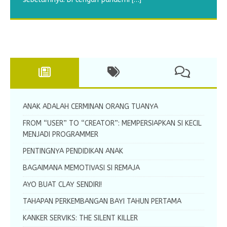
panjang ya? Tentunya putra-putri kita perlu kegiatan
untuk ikut berpuasa tahun ini? Apa saja yang sudah
menebalkan garis putus-putus untuk
menulis huruf tegak bersambung yang selanjutnya
yang bermanfaat dalam mengisi
Ayah dan
menghubungkan gambar. Worksheet menebalkan
yaitu huruf N. Worksheet menulis
[…]
[…]
[…]
garis ini diperuntukkan bagi
[…]
ANAK ADALAH CERMINAN ORANG TUANYA
FROM “USER” TO “CREATOR”: MEMPERSIAPKAN SI KECIL
MENJADI PROGRAMMER
PENTINGNYA PENDIDIKAN ANAK
BAGAIMANA MEMOTIVASI SI REMAJA
AYO BUAT CLAY SENDIRI!
TAHAPAN PERKEMBANGAN BAYI TAHUN PERTAMA
KANKER SERVIKS: THE SILENT KILLER