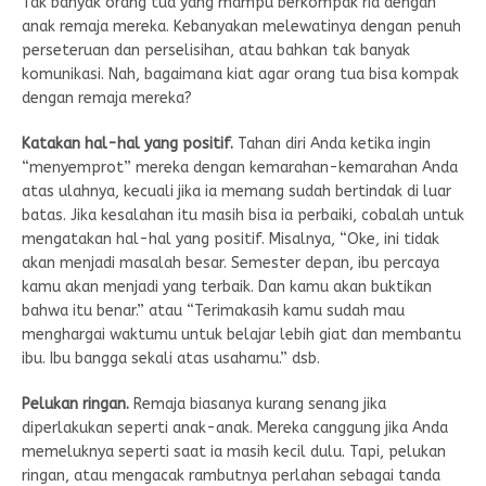
Tak banyak orang tua yang mampu berkompak ria dengan
anak remaja mereka. Kebanyakan melewatinya dengan penuh
perseteruan dan perselisihan, atau bahkan tak banyak
komunikasi. Nah, bagaimana kiat agar orang tua bisa kompak
dengan remaja mereka?
Katakan hal-hal yang positif.
Tahan diri Anda ketika ingin
“menyemprot” mereka dengan kemarahan-kemarahan Anda
atas ulahnya, kecuali jika ia memang sudah bertindak di luar
batas. Jika kesalahan itu masih bisa ia perbaiki, cobalah untuk
mengatakan hal-hal yang positif. Misalnya, “Oke, ini tidak
akan menjadi masalah besar. Semester depan, ibu percaya
kamu akan menjadi yang terbaik. Dan kamu akan buktikan
bahwa itu benar.” atau “Terimakasih kamu sudah mau
menghargai waktumu untuk belajar lebih giat dan membantu
ibu. Ibu bangga sekali atas usahamu.” dsb.
Pelukan ringan.
Remaja biasanya kurang senang jika
diperlakukan seperti anak-anak. Mereka canggung jika Anda
memeluknya seperti saat ia masih kecil dulu. Tapi, pelukan
ringan, atau mengacak rambutnya perlahan sebagai tanda