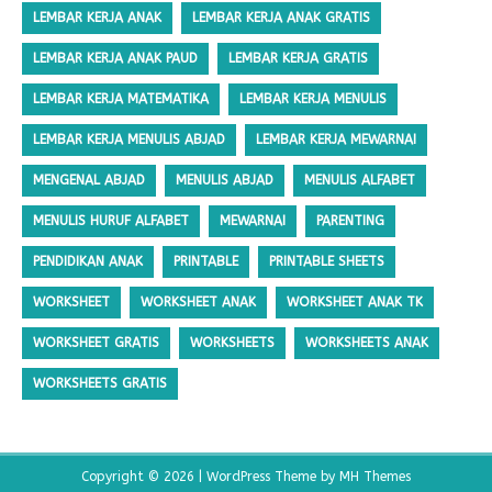
LEMBAR KERJA ANAK
LEMBAR KERJA ANAK GRATIS
LEMBAR KERJA ANAK PAUD
LEMBAR KERJA GRATIS
LEMBAR KERJA MATEMATIKA
LEMBAR KERJA MENULIS
LEMBAR KERJA MENULIS ABJAD
LEMBAR KERJA MEWARNAI
MENGENAL ABJAD
MENULIS ABJAD
MENULIS ALFABET
MENULIS HURUF ALFABET
MEWARNAI
PARENTING
PENDIDIKAN ANAK
PRINTABLE
PRINTABLE SHEETS
WORKSHEET
WORKSHEET ANAK
WORKSHEET ANAK TK
WORKSHEET GRATIS
WORKSHEETS
WORKSHEETS ANAK
WORKSHEETS GRATIS
Copyright © 2026 | WordPress Theme by
MH Themes