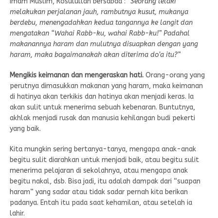
Imam Muslim, Rosulullah bersabda :
“Seorang lelaki
melakukan perjalanan jauh, rambutnya kusut, mukanya
berdebu, menengadahkan kedua tangannya ke langit dan
mengatakan “Wahai Rabb-ku, wahai Rabb-ku!” Padahal
makanannya haram dan mulutnya disuapkan dengan yang
haram, maka bagaimanakah akan diterima do’a itu?”
Mengikis keimanan dan mengeraskan hati.
Orang-orang yang
perutnya dimasukkan makanan yang haram, maka keimanan
di hatinya akan terkikis dan hatinya akan menjadi keras. Ia
akan sulit untuk menerima sebuah kebenaran. Buntutnya,
akhlak menjadi rusak dan manusia kehilangan budi pekerti
yang baik.
Kita mungkin sering bertanya-tanya, mengapa anak-anak
begitu sulit diarahkan untuk menjadi baik, atau begitu sulit
menerima pelajaran di sekolahnya, atau mengapa anak
begitu nakal, dsb. Bisa jadi, itu adalah dampak dari “suapan
haram” yang sadar atau tidak sadar pernah kita berikan
padanya. Entah itu pada saat kehamilan, atau setelah ia
lahir.