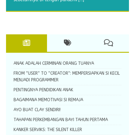
panjang ya? Tentunya putra-putri kita perlu kegiatan
untuk ikut berpuasa tahun ini? Apa saja yang sudah
menebalkan garis putus-putus untuk
menulis huruf tegak bersambung yang selanjutnya
yang bermanfaat dalam mengisi
Ayah dan
menghubungkan gambar. Worksheet menebalkan
yaitu huruf N. Worksheet menulis
[…]
[…]
[…]
garis ini diperuntukkan bagi
[…]
ANAK ADALAH CERMINAN ORANG TUANYA
FROM “USER” TO “CREATOR”: MEMPERSIAPKAN SI KECIL
MENJADI PROGRAMMER
PENTINGNYA PENDIDIKAN ANAK
BAGAIMANA MEMOTIVASI SI REMAJA
AYO BUAT CLAY SENDIRI!
TAHAPAN PERKEMBANGAN BAYI TAHUN PERTAMA
KANKER SERVIKS: THE SILENT KILLER