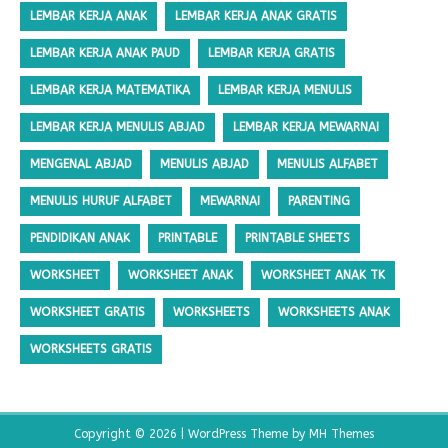
LEMBAR KERJA ANAK
LEMBAR KERJA ANAK GRATIS
LEMBAR KERJA ANAK PAUD
LEMBAR KERJA GRATIS
LEMBAR KERJA MATEMATIKA
LEMBAR KERJA MENULIS
LEMBAR KERJA MENULIS ABJAD
LEMBAR KERJA MEWARNAI
MENGENAL ABJAD
MENULIS ABJAD
MENULIS ALFABET
MENULIS HURUF ALFABET
MEWARNAI
PARENTING
PENDIDIKAN ANAK
PRINTABLE
PRINTABLE SHEETS
WORKSHEET
WORKSHEET ANAK
WORKSHEET ANAK TK
WORKSHEET GRATIS
WORKSHEETS
WORKSHEETS ANAK
WORKSHEETS GRATIS
Copyright © 2026 | WordPress Theme by
MH Themes