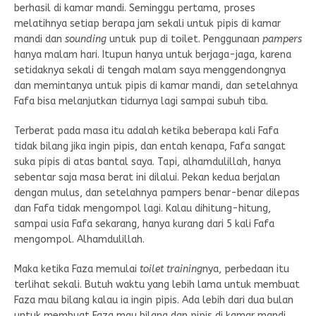
berhasil di kamar mandi. Seminggu pertama, proses
melatihnya setiap berapa jam sekali untuk pipis di kamar
mandi dan
sounding
untuk pup di toilet. Penggunaan
pampers
hanya malam hari. Itupun hanya untuk berjaga-jaga, karena
setidaknya sekali di tengah malam saya menggendongnya
dan memintanya untuk pipis di kamar mandi, dan setelahnya
Fafa bisa melanjutkan tidurnya lagi sampai subuh tiba.
Terberat pada masa itu adalah ketika beberapa kali Fafa
tidak bilang jika ingin pipis, dan entah kenapa, Fafa sangat
suka pipis di atas bantal saya. Tapi, alhamdulillah, hanya
sebentar saja masa berat ini dilalui. Pekan kedua berjalan
dengan mulus, dan setelahnya pampers benar-benar dilepas
dan Fafa tidak mengompol lagi. Kalau dihitung-hitung,
sampai usia Fafa sekarang, hanya kurang dari 5 kali Fafa
mengompol. Alhamdulillah.
Maka ketika Faza memulai
toilet training
nya, perbedaan itu
terlihat sekali. Butuh waktu yang lebih lama untuk membuat
Faza mau bilang kalau ia ingin pipis. Ada lebih dari dua bulan
untuk membuat Faza mau bilang dan pipis di kamar mandi.