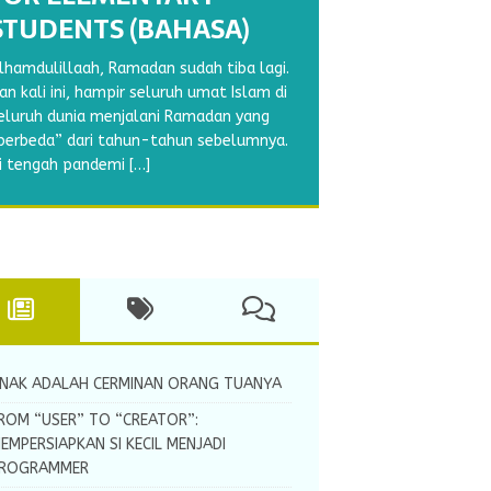
RAMADHAN
RAMADHAN
MENEBALKAN GARIS (1)
HURUF TEGAK
STUDENTS (BAHASA)
WORKBOOK VOL 2
WORKBOOK VOL 1
BERSAMBUNG N
erikut ini adalah lembar kerja atau
lhamdulillaah, Ramadan sudah tiba lagi.
orksheet menebalkan garis. Anak-anak
lhamdulillaah, Ramadhan sudah tiba.
lhamdulillaah, Ramadhan hampir tiba.
etelah Ananda menguasa menulis huruf
an kali ini, hampir seluruh umat Islam di
kan diminta untuk menebalkan garis
amadhan kali ini juga bertepatan
pakah Ayah dan Bunda di rumah sudah
 tegak bersambung, maka kali ini kita
eluruh dunia menjalani Ramadan yang
utus-putus untuk menghubungkan
engan libur sekolah yang cukup panjang
empersiapkan Si Kecil untuk ikut
kan mengajarinya menulis huruf tegak
berbeda” dari tahun-tahun sebelumnya.
ambar. Worksheet menebalkan garis ini
a? Tentunya putra-putri kita perlu
erpuasa tahun ini? Apa saja yang sudah
ersambung yang selanjutnya yaitu huruf
i tengah pandemi
[…]
iperuntukkan bagi
[…]
egiatan yang bermanfaat dalam mengisi
yah dan
. Worksheet menulis
[…]
[…]
…]
NAK ADALAH CERMINAN ORANG TUANYA
ROM “USER” TO “CREATOR”:
EMPERSIAPKAN SI KECIL MENJADI
ROGRAMMER