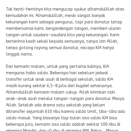
Tak henti-hentinya kita mengucap syukur alhamdulillah atas
kemudahan ini. Alhamdulillah, meski sangat banyak
kekurangan kami sebagai pengurus, tapi para donatur tetap
membersamai kami, bergandengan tangan, memberi uluran
tangan untuk saudara-saudara kita yang kekurangan. Kami
berterima kasih sekali kepada semuanya, tanpa izin Allah,
tanpa gotong royong semua donatur, niscaya KIA hanya
tinggal nama..
Dan kemarin malam, untuk yang pertama kalinya, KIA
menguras habis saldo. Beberapa hari sebelum jadwal
transfer untuk anak asuh di berbagai sekolah, saldo KIA
masih kurang sekitar 6,5-8 juta dari
bugdet
seharusnya.
Alhamdulillah kemarin malam cukup. Allah kirimkan rizki
anak-anak asuh melalui tangan-tangan para donatur. Masya
Allah. Setelah ada drama satu sekolah yang belum
ditransfer sejumlah 610 ribu karena saldo limit, tiba-tiba ada
saldo masuk. Yang biasanya tiap bulan sisa saldo KIA bisa
beberapa juta, kemarin sisa saldo adalah sekitar 100 ribu di
rekening Mandiri, dan 40 ribu di rekening BNI. Rekor… Masya