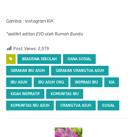
Gambar : instagram KIA
*sedikit editan EYD oleh Rumah Bunda
Post Views:
2,079
BEASISWA SEKOLAH
DANA SOSIAL
GERAKAN IBU ASUH
GERAKAN ORANGTUA ASUH
IBU ASUH
IBU ASUH ORG
INSPIRASI IBU
KIA
KISAH INSPIRATIF
KOMUNITAS IBU
KOMUNITAS IBU ASUH
ORANGTUA ASUH
SOSIAL