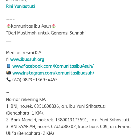
Rini Yuniastuti
——–
Komunitas Ibu Asuh
“Dari Muslimah untuk Generasi Sunnah”
__
Medsos resmi KIA:
🖱
www.ibuasuh.org
www.facebook.com/KomunitasIbuAsuh/
www.instagram.com/komunitasibuasuh/
(WA) 0823-1369-4455
—
Nomor rekening KIA:
1. BNI, no.rek. 0351808836, a.n. Ibu Yuni Srihastuti
(Bendahara-1 KIA).
2. Bank Mandiri, nok.rek. 1380013173591, . a.n. Yuni Srihastuti.
3. BNI SYARIAH, no.rek 0741488302, kode bank 009, a.n. Emma
Ulifa (Bendahara-2 KIA)