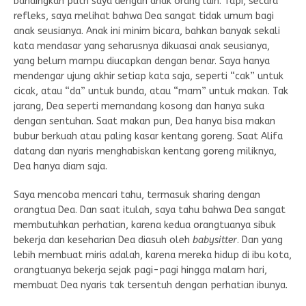
bandingkan putri saya dengan anak orang lain. Tapi, secara
refleks, saya melihat bahwa Dea sangat tidak umum bagi
anak seusianya. Anak ini minim bicara, bahkan banyak sekali
kata mendasar yang seharusnya dikuasai anak seusianya,
yang belum mampu diucapkan dengan benar. Saya hanya
mendengar ujung akhir setiap kata saja, seperti “cak” untuk
cicak, atau “da” untuk bunda, atau “mam” untuk makan. Tak
jarang, Dea seperti memandang kosong dan hanya suka
dengan sentuhan. Saat makan pun, Dea hanya bisa makan
bubur berkuah atau paling kasar kentang goreng. Saat Alifa
datang dan nyaris menghabiskan kentang goreng miliknya,
Dea hanya diam saja.
Saya mencoba mencari tahu, termasuk sharing dengan
orangtua Dea. Dan saat itulah, saya tahu bahwa Dea sangat
membutuhkan perhatian, karena kedua orangtuanya sibuk
bekerja dan keseharian Dea diasuh oleh
babysitter
. Dan yang
lebih membuat miris adalah, karena mereka hidup di ibu kota,
orangtuanya bekerja sejak pagi-pagi hingga malam hari,
membuat Dea nyaris tak tersentuh dengan perhatian ibunya.