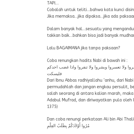
TAPI…
Cobalah untuk teliti…bahwa kata kunci disi
Jika memaksa…jika dipaksa…jika ada paksa
Dalam banyak hal…sesuatu yang mengandun
takkan baik…bahkan bisa jadi banyak mudha
Lalu BAGAIMANA jika tanpa paksaan?
Coba renungkan hadits Nabi di bawah ini :
وا ولا تعسروا وبشروا ولا تنفروا واذا غضب احدكم
فليسكت
Dari Ibnu Abbas radhiyallahu ‘anhu, dari Nabi
permudahlah dan jangan engkau persulit, be
salah seorang di antara kalian marah, maka 
Adabul Mufrad, dan diriwayatkan pula oleh 
1375)
Dan coba renungi perkataan Ali bin Abi Thali
مُرُوا أَوْلاَدَكُمْ بِطَلَبُ العِلْمِ