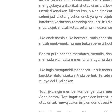
Kita wajib memerintahkan anak untuk shalat
mengajaknya untuk ikut shalat di usia di b
untuk dikenalkan. Dikenalkan, bukan dipaks
sehari jadi di ulang tahun anak yang ke tuj
karakter, kecintaan terhadap sesuatu itu d
mau diajak shalat kalau selama ini adzan sa
Jika anak masih suka bermain-main saat sha
masih anak-anak, namun bukan berarti tid
Begitu pula dengan membaca, menulis, dan b
memudahkan dalam memahami agama dan ca
Jika ingin mengambil pendapat untuk men
karakter dulu, silakan. Anda berhak. Terleb
punya dalil, jalankan.
Tapi, jika ingin memberikan pengenalan memba
Anda berhak. Tapi ingat syarat dan ketentu
alat untuk mewujudkan impian dan obsesi A