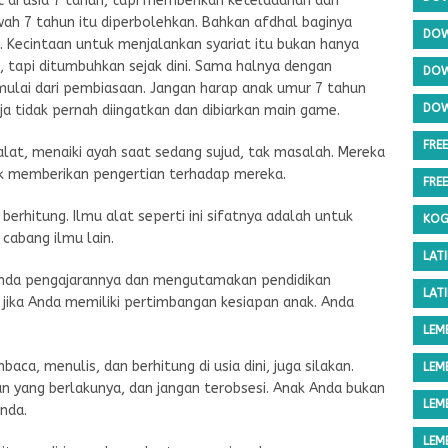
 di usia 7 tahun, tapi memberikan keteladanan dan
awah 7 tahun itu diperbolehkan. Bahkan afdhal baginya
DOW
a. Kecintaan untuk menjalankan syariat itu bukan hanya
uh, tapi ditumbuhkan sejak dini. Sama halnya dengan
DOW
imulai dari pembiasaan. Jangan harap anak umur 7 tahun
DOW
ja tidak pernah diingatkan dan dibiarkan main game.
FRE
lat, menaiki ayah saat sedang sujud, tak masalah. Mereka
ak memberikan pengertian terhadap mereka.
FRE
erhitung. Ilmu alat seperti ini sifatnya adalah untuk
KOG
bang ilmu lain.
LAT
unda pengajarannya dan mengutamakan pendidikan
LAT
ih jika Anda memiliki pertimbangan kesiapan anak. Anda
LEM
ca, menulis, dan berhitung di usia dini, juga silakan.
LEM
an yang berlakunya, dan jangan terobsesi. Anak Anda bukan
LEM
nda.
LEM