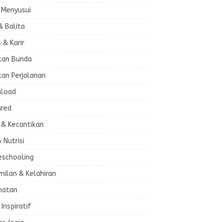
 Menyusui
& Balita
s & Karir
tan Bunda
tan Perjalanan
load
ured
 & Kecantikan
& Nutrisi
schooling
milan & Kelahiran
hatan
 Inspiratif