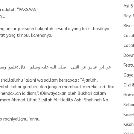
Asi &
ni adalah “PAKSAAN”.
Bayi 
an…
Bisni
g unsur paksaan bukanlah sesuatu yang baik…hasilnya
rat yang timbul karenanya.
Cata
Cata
Down
Feat
عن ابن عباس عن النبي – صلى الله عليه وسلم – قال :علموا ويسر
Gaya
 shallallahu ‘alaihi wa sallam bersabda : “Ajarilah,
Gizi 
rilah kabar gembira dan jangan membuat mereka lari. Jika
hendaklah ia diam,”. (Diriwayatkan oleh Bukhari dalam
Home
Imam Ahmad. Lihat Silsilah Al-Hadits Ash-Shahihah No.
Keha
Kese
b radhiyallahu ‘anhu :
Kisah