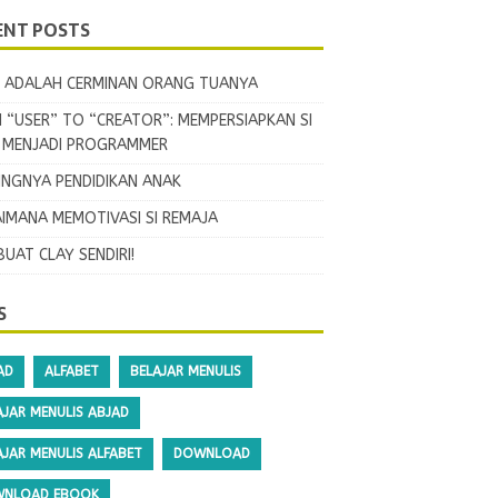
ENT POSTS
 ADALAH CERMINAN ORANG TUANYA
 “USER” TO “CREATOR”: MEMPERSIAPKAN SI
L MENJADI PROGRAMMER
INGNYA PENDIDIKAN ANAK
IMANA MEMOTIVASI SI REMAJA
BUAT CLAY SENDIRI!
S
AD
ALFABET
BELAJAR MENULIS
AJAR MENULIS ABJAD
AJAR MENULIS ALFABET
DOWNLOAD
NLOAD EBOOK