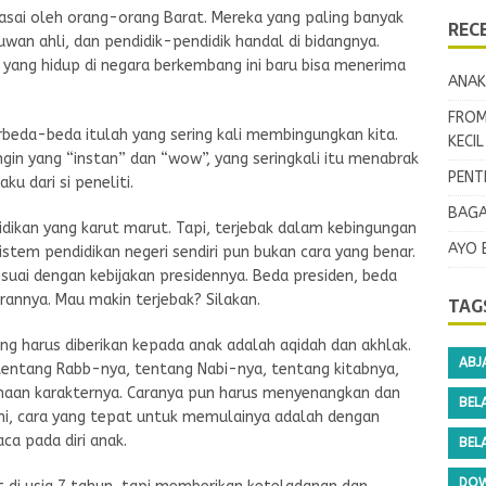
uasai oleh orang-orang Barat. Mereka yang paling banyak
REC
uwan ahli, dan pendidik-pendidik handal di bidangnya.
 yang hidup di negara berkembang ini baru bisa menerima
ANAK
FROM
rbeda-beda itulah yang sering kali membingungkan kita.
KECI
ingin yang “instan” dan “wow”, yang seringkali itu menabrak
PENT
ku dari si peneliti.
BAGA
idikan yang karut marut. Tapi, terjebak dalam kebingungan
AYO 
stem pendidikan negeri sendiri pun bukan cara yang benar.
suai dengan kebijakan presidennya. Beda presiden, beda
rannya. Mau makin terjebak? Silakan.
TAG
g harus diberikan kepada anak adalah aqidah dan akhlak.
ABJ
entang Rabb-nya, tentang Nabi-nya, tentang kitabnya,
aan karakternya. Caranya pun harus menyenangkan dan
BEL
ini, cara yang tepat untuk memulainya adalah dengan
a pada diri anak.
BEL
DOW