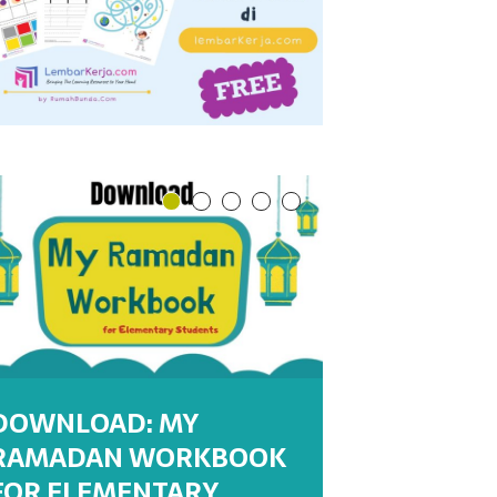
DOWNLOAD: MY
RAMADAN WORKBOOK
DOWNLOAD : MY
DOWNLOAD : MY
WORKSHEETS:
WORKSHEET : MENULIS
FOR ELEMENTARY