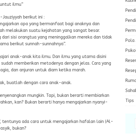
Kulin
untut ilmu”
Pendi
auziyyah berikut ini :
Pendi
engajarkan apa yang bermanfaat bagi anaknya dan
Perma
elah melakukan suatu kejahatan yang sangat besar.
 dari sisi orangtua yang meninggalkan mereka dan tidak
Pola
ama berikut sunnah-sunnahnya”.
Psiko
jari anak-anak kita ilmu. Dan ilmu yang utama disini
Rese
iri sudah memberikan metodenya dengan jelas. Cara yang
ia, dan anjuran untuk diam ketika marah.
Rese
Ruma
ak, buatlah dengan cara anak-anak.
Saha
nyenangkan mungkin. Tapi, bukan berarti membiarkan
Tips
ahkan, kan? Bukan berarti hanya mengajarkan nyanyi-
k”, tentunya ada cara untuk mengajarkan hafalan lain (Al-
 asyik, bukan?