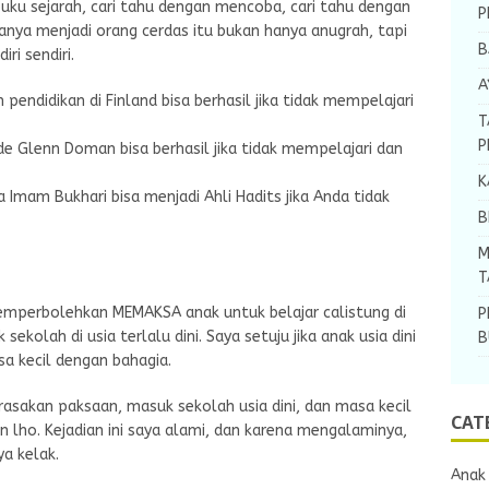
buku sejarah, cari tahu dengan mencoba, cari tahu dengan
P
ya menjadi orang cerdas itu bukan hanya anugrah, tapi
B
ri sendiri.
A
pendidikan di Finland bisa berhasil jika tidak mempelajari
T
P
e Glenn Doman bisa berhasil jika tidak mempelajari dan
K
Imam Bukhari bisa menjadi Ahli Hadits jika Anda tidak
B
M
T
emperbolehkan MEMAKSA anak untuk belajar calistung di
P
sekolah di usia terlalu dini. Saya setuju jika anak usia dini
B
a kecil dengan bahagia.
rasakan paksaan, masuk sekolah usia dini, dan masa kecil
CAT
lho. Kejadian ini saya alami, dan karena mengalaminya,
ya kelak.
Anak