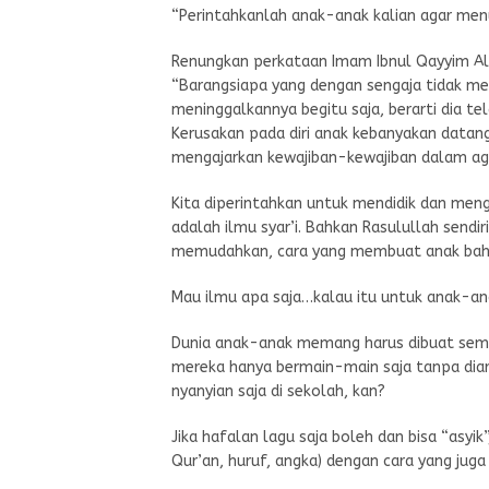
“Perintahkanlah anak-anak kalian agar men
Renungkan perkataan Imam Ibnul Qayyim Al-J
“Barangsiapa yang dengan sengaja tidak m
meninggalkannya begitu saja, berarti dia t
Kerusakan pada diri anak kebanyakan datang
mengajarkan kewajiban-kewajiban dalam ag
Kita diperintahkan untuk mendidik dan menga
adalah ilmu syar’i. Bahkan Rasulullah send
memudahkan, cara yang membuat anak bahag
Mau ilmu apa saja…kalau itu untuk anak-an
Dunia anak-anak memang harus dibuat seme
mereka hanya bermain-main saja tanpa diar
nyanyian saja di sekolah, kan?
Jika hafalan lagu saja boleh dan bisa “asyi
Qur’an, huruf, angka) dengan cara yang juga