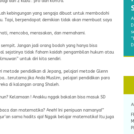
agi dari 2 kubu : pro dan kontra.
alah kebingungan yang sengaja dibuat untuk membodohi
B
A
tu. Tapi, berpendapat demikian tidak akan membuat saya
w
A
A
S
D
a
R
A
M
s
mati, mencoba, merasakan, dan memahami.
p
d
m
a
“
g
y
b
b
D
sempit. Jangan jadi orang bodoh yang hanya bisa
d
k
A
N
al sejatinya tidak faham kaidah pengambilan hukum atau
[
muwan” untuk diri kita sendiri.
ari metode pendidikan di Jepang, pelajari metode Glenn
a…terutama jika Anda Muslim, pelajari pendidikan para
reka di kalangan orang Shaleh.
 tahun? Kelamaan ! Anakku nggak bakalan bisa masuk SD
A
 baca dan matematika? Aneh! Ini penipuan namanya!”
F
ur’an sama hadits aja! Nggak belajar matematika! Itu juga
M
P