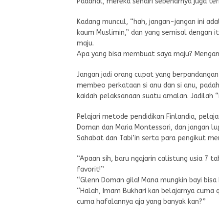
Padahal, mereka sendiri sebenarnya juga terb
Kadang muncul, “hah, jangan-jangan ini ad
kaum Muslimin,” dan yang semisal dengan i
maju.
Apa yang bisa membuat saya maju? Menga
Jangan jadi orang cupat yang berpandangan 
membeo perkataan si anu dan si anu, padah
kaidah pelaksanaan suatu amalan. Jadilah “il
Pelajari metode pendidikan Finlandia, pelaj
Doman dan Maria Montessori, dan jangan lup
Sahabat dan Tabi’in serta para pengikut me
“Apaan sih, baru ngajarin calistung usia 7
favorit!”
“Glenn Doman gila! Mana mungkin bayi bisa
“Halah, Imam Bukhari kan belajarnya cuma q
cuma hafalannya aja yang banyak kan?”