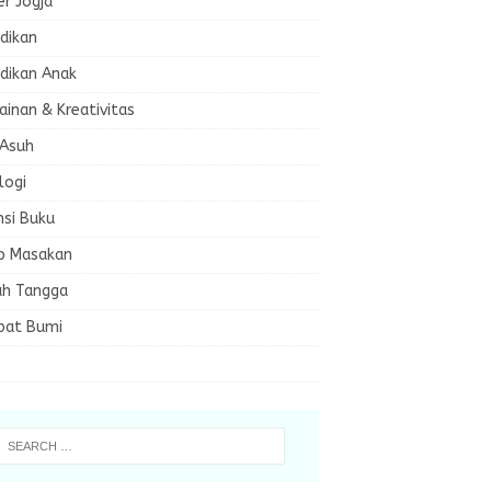
er Jogja
dikan
dikan Anak
inan & Kreativitas
 Asuh
logi
nsi Buku
p Masakan
h Tangga
bat Bumi