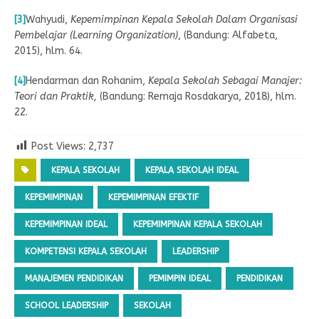
[3]
Wahyudi,
Kepemimpinan Kepala Sekolah Dalam Organisasi
Pembelajar (Learning Organization)
, (Bandung: Alfabeta,
2015), hlm. 64.
[4]
Hendarman dan Rohanim,
Kepala Sekolah Sebagai Manajer:
Teori dan Praktik,
(Bandung: Remaja Rosdakarya, 2018), hlm.
22.
Post Views:
2,737
KEPALA SEKOLAH
KEPALA SEKOLAH IDEAL
KEPEMIMPINAN
KEPEMIMPINAN EFEKTIF
KEPEMIMPINAN IDEAL
KEPEMIMPINAN KEPALA SEKOLAH
KOMPETENSI KEPALA SEKOLAH
LEADERSHIP
MANAJEMEN PENDIDIKAN
PEMIMPIN IDEAL
PENDIDIKAN
SCHOOL LEADERSHIP
SEKOLAH