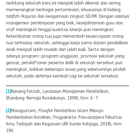
terbilang sekolah baru ini menjadi lebih dikenal dan sering
memenangkan berbagai perlombaan, khususnya di bidang
tahfizh
Alquran dan keagamaan tingkat SD/MI. Dengan adanya
manajemen pembiayaan yang baik, kesejahteraan guru dan
staf meningkat hingga kualitas kinerja pun meningkat.
Keterlibatan orang tua juga menambah kepercayaan orang
tua terhadap sekolah, sehingga kerja sama dalam pendidikan
anak menjadi lebih mudah dan lebih baik. Serta dengan
adanya program-program unggulan, promosi sekolah yang
gencar, pendaftaran peserta didik di sekolah tersebut pun
meningkat, bahkan beberapa siswa yang sebelumnya pindah
sekolah, pada akhirnya kembali lagi ke sekolah tersebut.
[1]
Nanang Fattah,
Landasan Manajemen Pendidikan
,
(Bandung: Remaja Rosdakarya, 1999), hlm. 6-7.
[2]
Maragustam,
Filsafat Pendidikan Islam Menuju
Pembentukan Karakter,
(Yogyakarta: Pascasarjana Fakultas
Ilmu Tarbiyah dan Keguruan UIN Sunan Kalijaga, 2018), hlm.
196.