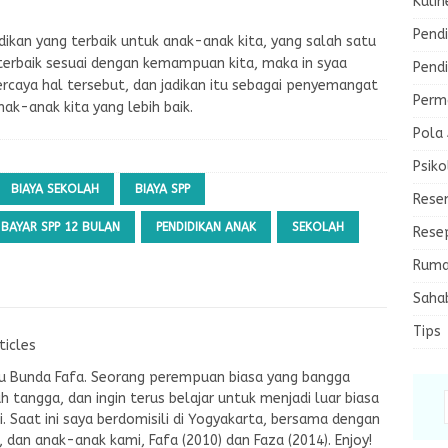
Kulin
Pendi
dikan yang terbaik untuk anak-anak kita, yang salah satu
 terbaik sesuai dengan kemampuan kita, maka in syaa
Pendi
ercaya hal tersebut, dan jadikan itu sebagai penyemangat
Perma
ak-anak kita yang lebih baik.
Pola
Psiko
BIAYA SEKOLAH
BIAYA SPP
Rese
BAYAR SPP 12 BULAN
PENDIDIKAN ANAK
SEKOLAH
Rese
Ruma
Saha
Tips
ticles
tau Bunda Fafa. Seorang perempuan biasa yang bangga
ah tangga, dan ingin terus belajar untuk menjadi luar biasa
. Saat ini saya berdomisili di Yogyakarta, bersama dengan
E, dan anak-anak kami, Fafa (2010) dan Faza (2014). Enjoy!