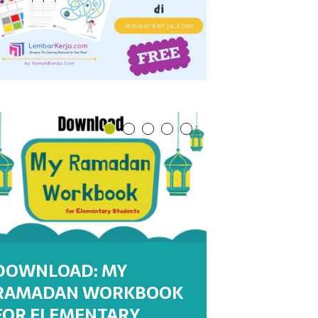
DOWNLOAD: MY
RAMADAN WORKBOOK
DOWNLOAD : MY
DOWNLOAD : MY
WORKSHEETS:
WORKSHEET : MENULIS
FOR ELEMENTARY