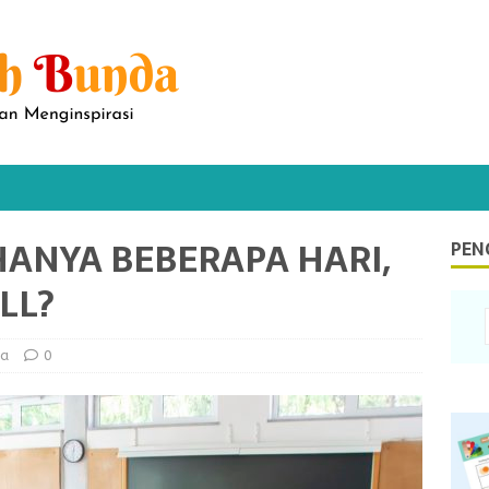
ANYA BEBERAPA HARI,
PEN
LL?
da
0