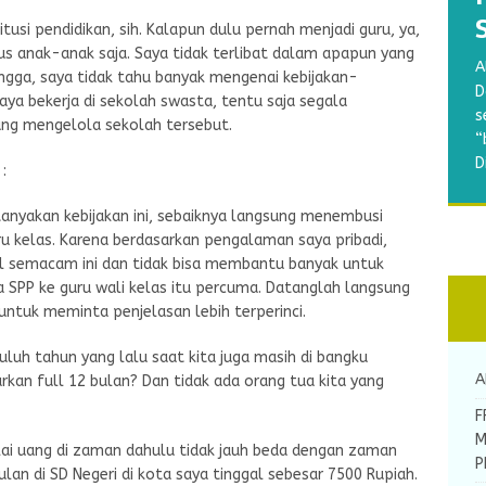
tusi pendidikan, sih. Kalapun dulu pernah menjadi guru, ya,
B
s anak-anak saja. Saya tidak terlibat dalam apapun yang
A
w
ingga, saya tidak tahu banyak mengenai kebijakan-
A
A
S
D
a
saya bekerja di sekolah swasta, tentu saja segala
R
A
M
s
p
ang mengelola sekolah tersebut.
d
m
a
“
g
y
b
b
D
:
d
k
A
N
[
nyakan kebijakan ini, sebaiknya langsung menembusi
ru kelas. Karena berdasarkan pengalaman saya pribadi,
al semacam ini dan tidak bisa membantu banyak untuk
a SPP ke guru wali kelas itu percuma. Datanglah langsung
 untuk meminta penjelasan lebih terperinci.
uluh tahun yang lalu saat kita juga masih di bangku
A
rkan full 12 bulan? Dan tidak ada orang tua kita yang
F
M
ilai uang di zaman dahulu tidak jauh beda dengan zaman
P
ulan di SD Negeri di kota saya tinggal sebesar 7500 Rupiah.