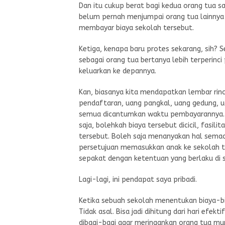
Dan itu cukup berat bagi kedua orang tua sa
belum pernah menjumpai orang tua lainnya p
membayar biaya sekolah tersebut.
Ketiga, kenapa baru protes sekarang, sih? 
sebagai orang tua bertanya lebih terperinci
keluarkan ke depannya.
Kan, biasanya kita mendapatkan lembar rin
pendaftaran, uang pangkal, uang gedung, ua
semua dicantumkan waktu pembayarannya. Ta
saja, bolehkah biaya tersebut dicicil, fasili
tersebut. Boleh saja menanyakan hal semac
persetujuan memasukkan anak ke sekolah te
sepakat dengan ketentuan yang berlaku di s
Lagi-lagi, ini pendapat saya pribadi.
Ketika sebuah sekolah menentukan biaya-bi
Tidak asal. Bisa jadi dihitung dari hari efe
dibagi-bagi agar meringankan orang tua mu