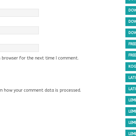
DOW
DOW
DOW
FRE
FRE
s browser for the next time I comment.
KOG
LAT
LAT
rn how your comment data is processed.
LEM
LEM
LEM
LEM