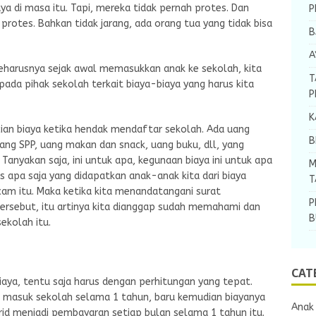
ya di masa itu. Tapi, mereka tidak pernah protes. Dan
P
rotes. Bahkan tidak jarang, ada orang tua yang tidak bisa
B
A
Seharusnya sejak awal memasukkan anak ke sekolah, kita
T
 pada pihak sekolah terkait biaya-biaya yang harus kita
P
K
cian biaya ketika hendak mendaftar sekolah. Ada uang
B
ng SPP, uang makan dan snack, uang buku, dll, yang
nyakan saja, ini untuk apa, kegunaan biaya ini untuk apa
M
tas apa saja yang didapatkan anak-anak kita dari biaya
T
am itu. Maka ketika kita menandatangani surat
P
rsebut, itu artinya kita dianggap sudah memahami dan
B
ekolah itu.
CAT
aya, tentu saja harus dengan perhitungan yang tepat.
ktif masuk sekolah selama 1 tahun, baru kemudian biayanya
Anak
rid menjadi pembayaran setiap bulan selama 1 tahun itu.