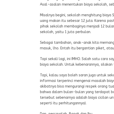
Asal-asalan menentukan biaya sekolah, seb
Misalnya begini, sekolah menghitung biaya 
uang makan itu sebesar 12 juta. Karena pa
pihak sekolah membaginya menjadi 12 bulan a
sekolah, yaitu 1 juta perbulan.
Sebagai tambahan, anak-anak kita memang li
masuk, lho. Entah itu bergantian piket, atau
Tapi sekali lagi, ini IMHO. Salah satu cara
biaya sekolah. Untuk kebenarannya, silaka
Tapi, kalau saya boleh saran juga untuk se
informasi terperinci mengenai masalah biaya
akibatnya bisa mengurangi respek orang tua
bahwa dalam bulan-bulan yang terdapat bany
tersebut sebenarnya adalah biaya cicilan un
seperti itu perhitungannya).
Dan, percayalah, Bapak dan Ibu…