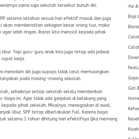
enarnya sama saja sekolah tersebut bunuh diri.
Asi &
Bayi 
SPP selama setahun sesuai hari efektif masuk dan juga
sti akan memberatkan sebagian besar orang tua, maka
Bisni
gar lebih ringan. Ibarat kita mencicil kepada pihak
Cata
Cata
bur. Tapi guru-guru anak kita juga tetap ada jadwal
Down
 rapat kerja.
Feat
 saya meredam diri juga supaya tidak larut memusingkan
Gaya
n tanyakan pada masing-masing sekolah.
Gizi 
kolah, sebaiknya setiap sekolah selalu memberikan
Home
-biaya ini. Agar tidak ada ganjalan di belakang yang
 kepada pihak sekolah. Misalnya, menegaskan di awal,
Keha
ak libur, SPP tetap diberlakukan full. Karena biaya
Kese
tuk selama 1 tahun dihitung hari efektifnya (jika memang
Kisah