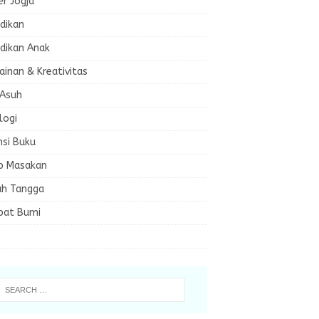
er Jogja
dikan
dikan Anak
inan & Kreativitas
 Asuh
logi
nsi Buku
p Masakan
h Tangga
bat Bumi