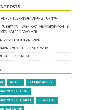
ENT POSTS
 ADALAH CERMINAN ORANG TUANYA
 “USER” TO “CREATOR”: MEMPERSIAPKAN SI
L MENJADI PROGRAMMER
INGNYA PENDIDIKAN ANAK
IMANA MEMOTIVASI SI REMAJA
BUAT CLAY SENDIRI!
S
AD
ALFABET
BELAJAR MENULIS
AJAR MENULIS ABJAD
AJAR MENULIS ALFABET
DOWNLOAD
NLOAD EBOOK