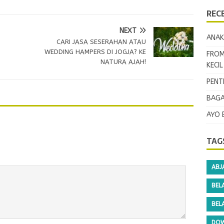
REC
NEXT
ANAK
CARI JASA SESERAHAN ATAU
WEDDING HAMPERS DI JOGJA? KE
FROM
NATURA AJAH!
KECI
PENT
BAGA
AYO 
TAG
ABJ
BEL
BEL
DOW