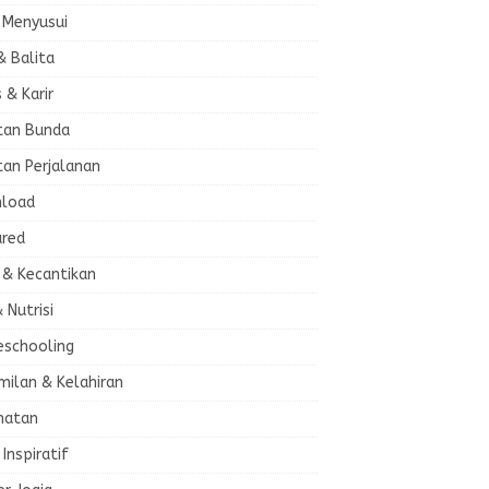
 Menyusui
& Balita
s & Karir
tan Bunda
tan Perjalanan
load
ured
 & Kecantikan
& Nutrisi
schooling
milan & Kelahiran
hatan
 Inspiratif