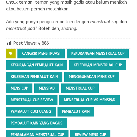
untuk teman-teman yang masih gadis atau belum menikah
atau belum pernah melahirkan.
Ada yang punya pengalaman lain dengan
menstrual cup
dan
menstrual pad
? Boleh deh,
sharing
.
Post Views:
4,886
CANGKIR MENSTRUASI
KEKURANGAN MENSTRUAL CUP
KEKURANGAN PEMBALUT KAIN
KELEBIHAN MENSTRUAL CUP
KELEBIHAN PEMBALUT KAIN
MENGGUNAKAN MENS CUP
MENS CUP
MENSPAD
MENSTRUAL CUP
MENSTRUAL CUP REVIEW
MENSTRUAL CUP VS MENSPAD
PEMBALUT CUCI ULANG
PEMBALUT KAIN
PEMBALUT KAIN YANG BAGUS
PENGALAMAN MENSTRUAL CUP
REVIEW MENS CUP