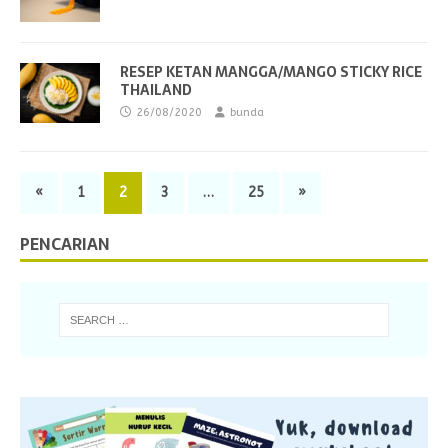
RESEP KETAN MANGGA/MANGO STICKY RICE
THAILAND
26/08/2020
bunda
«
1
2
3
…
25
»
PENCARIAN